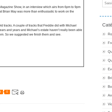
Email
Magazine Show, in an interview which airs from 6pm to 9pm
at Brian May was more than enthusiastic to work on the
Caté
d tracks. A couple of tracks that Freddie did with Michael
rs and years and Michael’s estate haven’t really been able
Ro
hem. So we suggested we finish them and see.
Fr
Qu
Q
Ev
Br
Bo
t
0
An
Vi