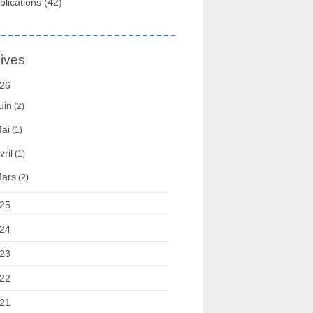
blications
(42)
ives
26
uin
(2)
ai
(1)
vril
(1)
ars
(2)
25
24
23
22
21