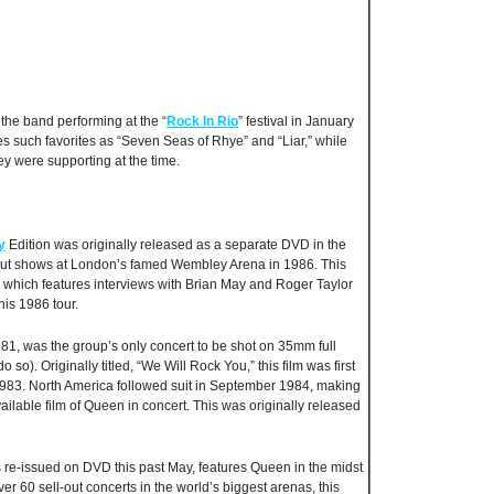
the band performing at the “
Rock In Rio
” festival in January
es such favorites as “Seven Seas of Rhye” and “Liar,” while
y were supporting at the time.
y
Edition was originally released as a separate DVD in the
-out shows at London’s famed Wembley Arena in 1986. This
 which features interviews with Brian May and Roger Taylor
his 1986 tour.
81, was the group’s only concert to be shot on 35mm full
o so). Originally titled, “We Will Rock You,” this film was first
1983. North America followed suit in September 1984, making
ilable film of Queen in concert. This was originally released
 re-issued on DVD this past May, features Queen in the midst
er 60 sell-out concerts in the world’s biggest arenas, this