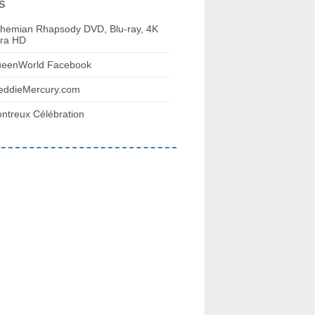
s
hemian Rhapsody DVD, Blu-ray, 4K
tra HD
eenWorld Facebook
eddieMercury.com
ntreux Célébration