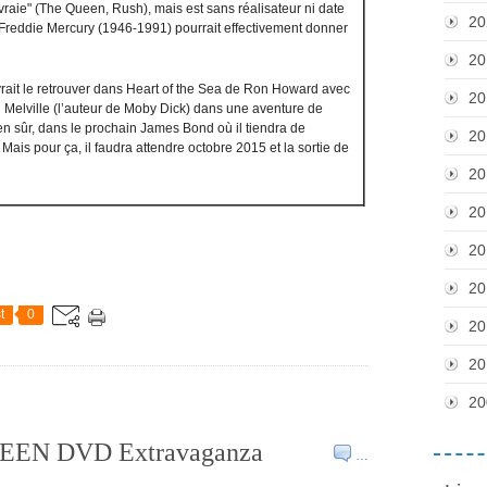
e vraie" (The Queen, Rush), mais est sans réalisateur ni date
20
e Freddie Mercury (1946-1991) pourrait effectivement donner
20
ait le retrouver dans Heart of the Sea de Ron Howard avec
20
 Melville (l’auteur de Moby Dick) dans une aventure de
en sûr, dans le prochain James Bond où il tiendra de
20
ais pour ça, il faudra attendre octobre 2015 et la sortie de
20
20
20
20
t
0
20
20
20
QUEEN DVD Extravaganza
…