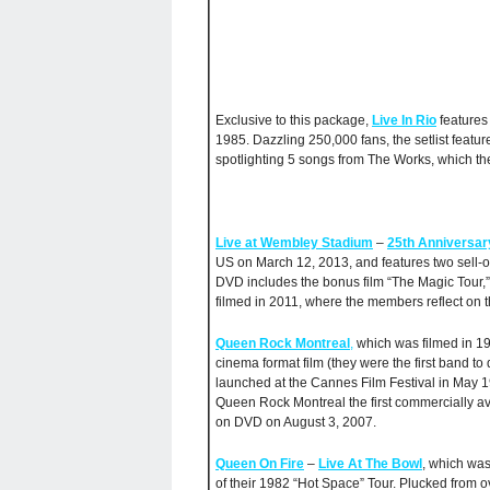
Exclusive to this package,
Live In Rio
features 
1985. Dazzling 250,000 fans, the setlist featur
spotlighting 5 songs from The Works, which the
Live at Wembley Stadium
–
25th Anniversar
US on March 12, 2013, and features two sell
DVD includes the bonus film “The Magic Tour,”
filmed in 2011, where the members reflect on t
Queen Rock Montreal
,
which was filmed in 19
cinema format film (they were the first band to d
launched at the Cannes Film Festival in May 
Queen Rock Montreal the first commercially ava
on DVD on August 3, 2007.
Queen On Fire
–
Live At The Bowl
, which was
of their 1982 “Hot Space” Tour. Plucked from ov