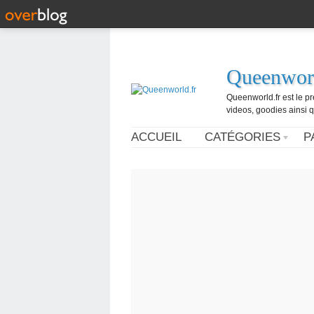
Queenworl
Queenworld.fr est le p
videos, goodies ainsi q
ACCUEIL
CATÉGORIES
P