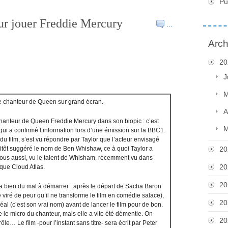
Pu
r jouer Freddie Mercury
…
Arch
20
J
M
le chanteur de Queen sur grand écran.
A
hanteur de Queen Freddie Mercury dans son biopic : c’est
M
qui a confirmé l’information lors d’une émission sur la BBC1.
u film, s’est vu répondre par Taylor que l’acteur envisagé
ssitôt suggéré le nom de Ben Whishaw, ce à quoi Taylor a
20
Nous aussi, vu le talent de Whisham, récemment vu dans
20
ique Cloud Atlas.
20
 a bien du mal à démarrer : après le départ de Sacha Baron
té viré de peur qu’il ne transforme le film en comédie salace),
20
déal (c’est son vrai nom) avant de lancer le film pour de bon.
 le micro du chanteur, mais elle a vite été démentie. On
20
… Le film -pour l’instant sans titre- sera écrit par Peter