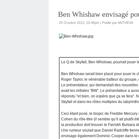
Ben Whishaw envisagé pou
25 Octobre 2013, 20:46pm
|
Publié par ANTHEVA
Le Q de Skyfall, Ben Whishaw, pourrait jouer 
Ben Whishaw serait bien placé pour jouer le c
Roger Taylor, le vénérable batteur du groupe, 
Le présentateur, qui demandait des nouvelles d
avait les initiales "BW". Le présentateur a au
répondu "et bien, on espère que ça se fera". 
Skyfall et dans les rôles multiples du labyrinth
Ceci étant posé, le biopic de Freddie Mercury
Cohen du rôle-titre (il semble qu’il ait plutôt é
la production doit trouver le Farrokh Bulsara i
Une rumeur voulait que Daniel Radcliffe tienne
envisage également Dominic Cooper dans le rôle