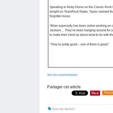
Speaking to Nicky Horne on the Classic Rock 
tonight on TeamRock Radio, Taylor claimed th
forgotten tunes.
“Brian especially has been active working on ol
Jackson… They’ve been hanging around for yea
to make their mind up about what to do with t
“They’re pretty good – one of them is great.”
Voir les commentaires
Partager cet article
Repos
Rock-My-World.fr