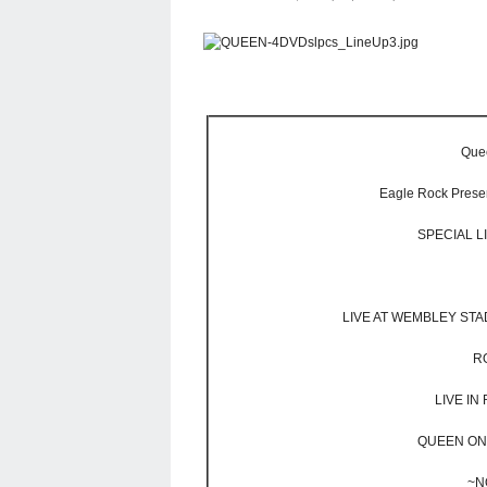
Quee
Eagle Rock Pres
SPECIAL L
LIVE AT WEMBLEY STA
R
LIVE IN 
QUEEN ON 
~N