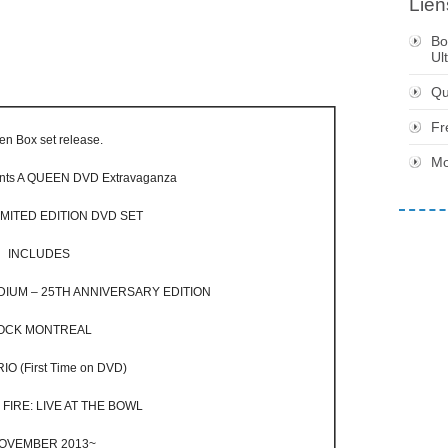
Lien
Bo
Ul
Qu
Fr
n Box set release.
Mo
ents A QUEEN DVD Extravaganza
IMITED EDITION DVD SET
INCLUDES
DIUM – 25TH ANNIVERSARY EDITION
OCK MONTREAL
RIO (First Time on DVD)
FIRE: LIVE AT THE BOWL
OVEMBER 2013~