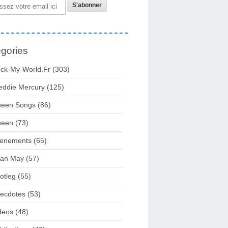
gories
ck-My-World.fr
(303)
eddie Mercury
(125)
een Songs
(86)
ueen
(73)
enements
(65)
ian May
(57)
otleg
(55)
ecdotes
(53)
deos
(48)