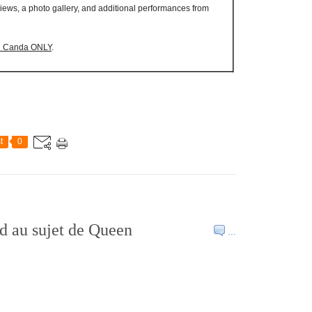
iews, a photo gallery, and additional performances from
and Canda ONLY
.
t
0
d au sujet de Queen
…