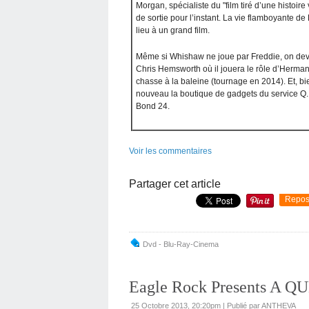
Morgan, spécialiste du "film tiré d’une histoir
de sortie pour l’instant. La vie flamboyante d
lieu à un grand film.
Même si Whishaw ne joue par Freddie, on devr
Chris Hemsworth où il jouera le rôle d’Herman
chasse à la baleine (tournage en 2014). Et, bi
nouveau la boutique de gadgets du service Q. M
Bond 24.
Voir les commentaires
Partager cet article
Repos
Dvd - Blu-Ray-Cinema
Eagle Rock Presents A 
25 Octobre 2013, 20:20pm
|
Publié par ANTHEVA