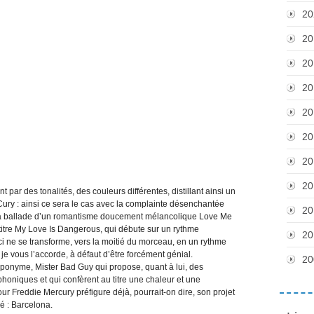
20
20
20
20
20
20
20
20
par des tonalités, des couleurs différentes, distillant ainsi un
ury : ainsi ce sera le cas avec la complainte désenchantée
20
 la ballade d’un romantisme doucement mélancolique Love Me
titre My Love Is Dangerous, qui débute sur un rythme
20
ci ne se transforme, vers la moitié du morceau, en un rythme
é, je vous l’accorde, à défaut d’être forcément génial.
20
éponyme, Mister Bad Guy qui propose, quant à lui, des
honiques et qui confèrent au titre une chaleur et une
r Freddie Mercury préfigure déjà, pourrait-on dire, son projet
é : Barcelona.