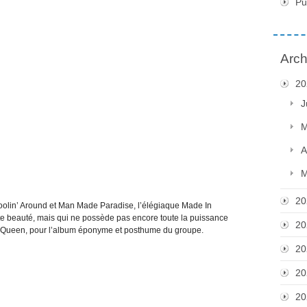
Pu
Arch
20
J
M
A
M
20
oolin’ Around et Man Made Paradise, l’élégiaque Made In
te beauté, mais qui ne possède pas encore toute la puissance
20
ar Queen, pour l’album éponyme et posthume du groupe.
20
20
20