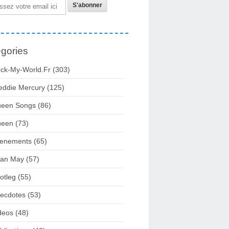
gories
ck-My-World.fr
(303)
eddie Mercury
(125)
een Songs
(86)
ueen
(73)
enements
(65)
ian May
(57)
otleg
(55)
ecdotes
(53)
deos
(48)