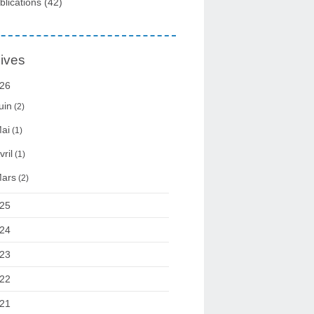
blications
(42)
ives
26
uin
(2)
ai
(1)
vril
(1)
ars
(2)
25
24
23
22
21