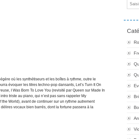
Email
Caté
Ro
Fr
Qu
Q
ère où les synthétiseurs et les boîtes à rythme, outre le
urra évoquer les titres techno-pop dansants, Let’s Turn It On
Ev
euse, I Was Born To Love You (revisité par Queen sur Made In
intro triste au piano, qui n’est pas sans rappeler My
Br
f the World), avant de continuer sur un rythme autrement
délires vocaux bien barrés, dont la fortune passera à la
Bo
An
Vi