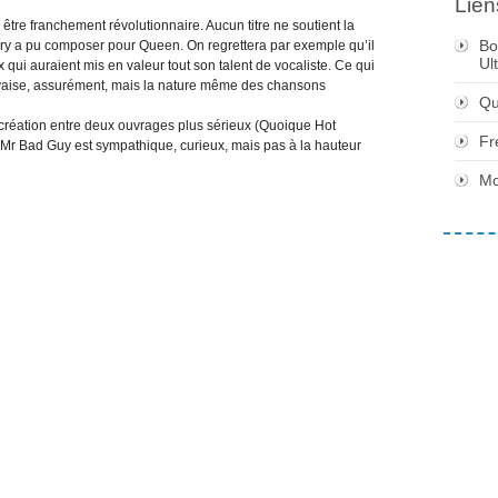
Lien
être franchement révolutionnaire. Aucun titre ne soutient la
Bo
y a pu composer pour Queen. On regrettera par exemple qu’il
Ul
qui auraient mis en valeur tout son talent de vocaliste. Ce qui
auvaise, assurément, mais la nature même des chansons
Qu
récréation entre deux ouvrages plus sérieux (Quoique Hot
Fr
 Mr Bad Guy est sympathique, curieux, mais pas à la hauteur
Mo