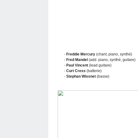
-
Freddie Mercury
(chant, piano, synthé)
-
Fred Mandel
(add. piano, synthé, guitare)
-
Paul Vincent
(lead guitare)
-
Curt Cress
(batterie)
-
Stephan Wissnet
(basse)