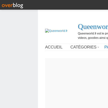
Queenworl
Queenworld.fr est le p
videos, goodies ainsi q
ACCUEIL
CATÉGORIES
P