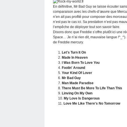
En définitive, Mr Bad Guy se laisse écouter sans 
comparaison avec les chefs-d’œuvre que Mercur
n’en ait pas profité pour composer des morceaux 
n’est pas le cas ici. Sa prestation n’est pas m
l’empêche de déployer tout son savoir faire.
Disons donc que Freddie s’offre plutôt ici une 
Space… Je n’ai rien dit, mauvaise langue !^_^).
de Freddie mercury.
1.
Let's Turn It On
2.
Made In Heaven
3.
I Was Born To Love You
4.
Foolin' Around
5.
Your Kind Of Lover
6.
Mr Bad Guy
7.
Man Made Paradise
8.
There Must Be More To Life Than This
9.
Linving On My Own
10.
My Love Is Dangerous
11.
Love Me Like There's No Tomorrow