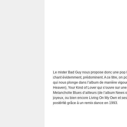
Le mister Bad Guy nous propose donc une pop lég
chant évidemment, prédominent. A ce titre, on po
qui nous plonge dans l’album de manière vigour
Heaven), Your Kind of Lover qui s’ouvre sur une 
Melancholie Blues d’ailleurs (de l’album News o
joyeux, ou bien encore Living On My Own et ses 
postérité grâce à un remix dance en 1993.