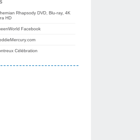
s
hemian Rhapsody DVD, Blu-ray, 4K
tra HD
eenWorld Facebook
eddieMercury.com
ntreux Célébration