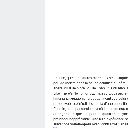
Ensuite, quelques autres morceaux se distinguent 
peu de variété dans la soupe acidulée du père C
There Must Be More To Life Than This ou bien
Like There’s No Tomorrow, mais surtout avec le 
lancinant, typiquement reggae, avant que celui-
rapide typé rock’n’roll. Il s’agit là d’une curiosit
Et enfin, je ne passerai pas à côté du morceau 
arrangements que l’on pourrait qualifier de symp
profondeur appréciable. Une telle expérience pou
suivant de variété-opéra avec Montserrat Caball