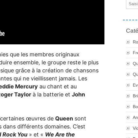
Email
Caté
Ro
Fr
nies que les membres originaux
uire ensemble, le groupe reste le plus
Qu
musique grâce à la création de chansons
Q
tes qui ne vieillissent jamais. Les
Ev
eddie Mercury
au chant et au
oger Taylor
à la batterie et
John
Br
Bo
An
 certaines œuvres de
Queen
sont
 dans différents domaines. C’est
Vi
l Rock You
» et «
We Are the