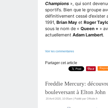
Champions
», qui sont deven
sportifs. Bien que le groupe a
définitivement cessé d’exister
1991,
Brian May
et
Roger Tayl
sous le nom de «
Queen +
» av
actuellement
Adam Lambert
.
Voir les commentaires
Partager cet article
Repos
Freddie Mercury: découvre
bouleversant à Elton John
20 Avril 2020, 10:05am
|
Publié par Offside.fr