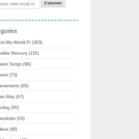
gories
ck-My-World.fr
(303)
eddie Mercury
(125)
een Songs
(86)
ueen
(73)
enements
(65)
ian May
(57)
otleg
(55)
ecdotes
(53)
deos
(48)