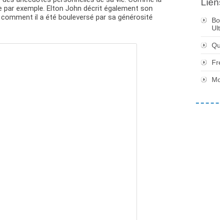
Lien
rre par exemple. Elton John décrit également son
t comment il a été bouleversé par sa générosité
Bo
Ul
Qu
Fr
Mo