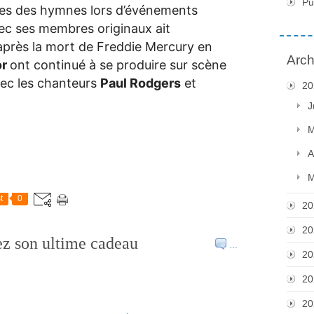
Pu
ues des hymnes lors d’événements
vec ses membres originaux ait
 après la mort de Freddie Mercury en
Arch
or
ont continué à se produire sur scène
ec les chanteurs
Paul Rodgers
et
20
J
M
A
M
t
0
20
20
z son ultime cadeau
…
20
20
20