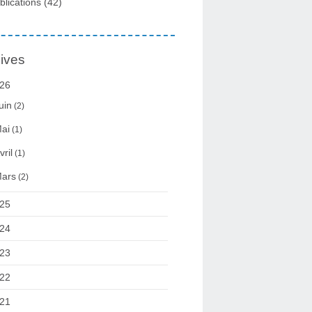
blications
(42)
ives
26
uin
(2)
ai
(1)
vril
(1)
ars
(2)
25
24
23
22
21