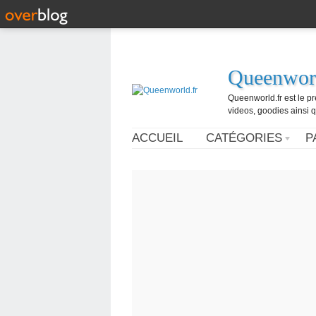
Queenworl
Queenworld.fr est le p
videos, goodies ainsi q
ACCUEIL
CATÉGORIES
P