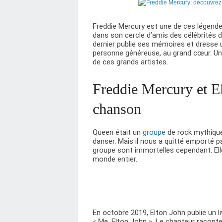
Freddie Mercury est une de ces légendes
dans son cercle d’amis des célébrités d
dernier publie ses mémoires et dresse
personne généreuse, au grand cœur. Une
de ces grands artistes.
Freddie Mercury et El
chanson
Queen était un
groupe
de rock mythique,
danser. Mais il nous a quitté emporté p
groupe sont immortelles cependant. Ell
monde entier.
En octobre 2019, Elton John publie un l
« Me, Elton John ». Le chanteur racont