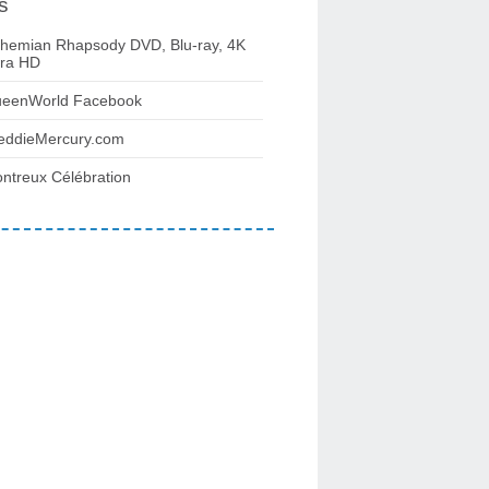
s
hemian Rhapsody DVD, Blu-ray, 4K
tra HD
eenWorld Facebook
eddieMercury.com
ntreux Célébration