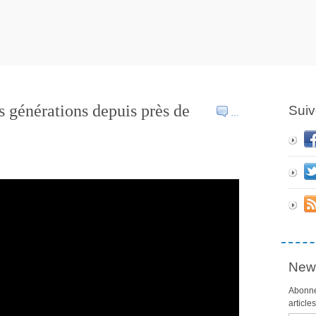
s générations depuis près de
Suiv
…
News
Abonne
article