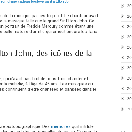
20
 de la musique parties trop tôt. Le chanteur avait
20
e la musique telle que le grand Sir Elton John. Ce
 un portrait de Freddie Mercury comme étant une
20
 belle histoire d’amitié qui émeut encore les fans
20
20
ton John, des icônes de la
20
20
20
 qui n’avait pas finit de nous faire chanter et
ar la maladie, à l’âge de 45 ans. Les musiques du
20
es continuent d’être chantées et dansées dans le
20
20
ivre autobiographique. Des
mémoires
qu’il intitule
e des anecdotes personnelles de sa vie. Comme la