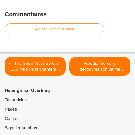
Commentaires
Ajouter un commentaire
< "The Show Must Go On" :
Freddie Mercury:
135 musiciens chantent à
découvrez son ultime
distance le tube de Queen
cadeau bouleversant à
Elton John >
Hébergé par Overblog
Top articles
Pages
Contact
Signaler un abus