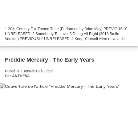
1 20th Century Fox Theme Tune (Performed by Brian May) PREVIOUSLY
UNRELEASED. 2 Somebody To Love. 3 Doing All Right (2018 Smile
Version) PREVIOUSLY UNRELEASED. 4 Keep Yourself Alive (Live at the
Rainbow, March 1974). 5 Killer Queen. 6 Fat Bottomed Girls...
Freddie Mercury - The Early Years
Publié le 13/09/2018 à 17:26
Par
ANTHEVA