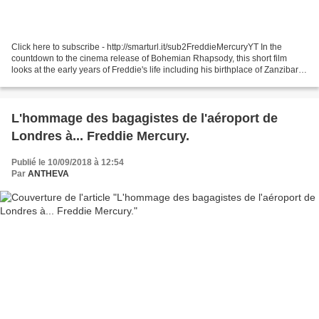
Click here to subscribe - http://smarturl.it/sub2FreddieMercuryYT In the
countdown to the cinema release of Bohemian Rhapsody, this short film
looks at the early years of Freddie's life including his birthplace of Zanzibar,
his schooling and first musical...
L'hommage des bagagistes de l'aéroport de
Londres à... Freddie Mercury.
Publié le 10/09/2018 à 12:54
Par
ANTHEVA