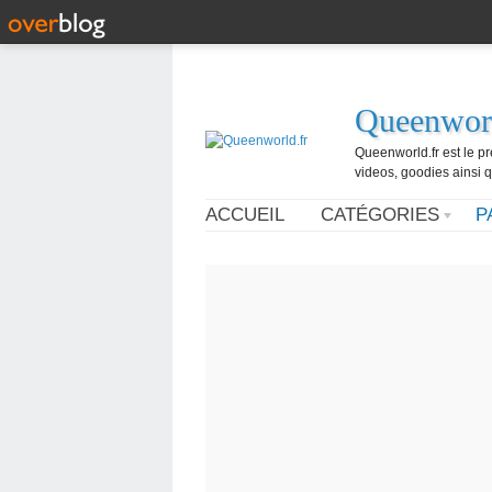
Queenworl
Queenworld.fr est le p
videos, goodies ainsi q
ACCUEIL
CATÉGORIES
P