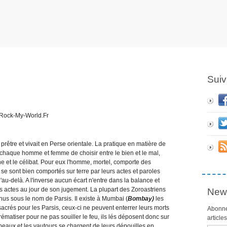
Suiv
 prêtre et vivait en Perse orientale. La pratique en matière de
 chaque homme et femme de choisir entre le bien et le mal,
ne et le célibat. Pour eux l'homme, mortel, comporte des
 sont bien comportés sur terre par leurs actes et paroles
au-delà. A l'inverse aucun écart n'entre dans la balance et
 actes au jour de son jugement. La plupart des Zoroastriens
News
nus sous le nom de Parsis. Il existe à Mumbai (
Bombay)
les
acrés pour les Parsis, ceux-ci ne peuvent enterrer leurs morts
Abonne
crématiser pour ne pas souiller le feu, ils lés déposent donc sur
article
beaux et les vautours se chargent de leurs dépouilles en