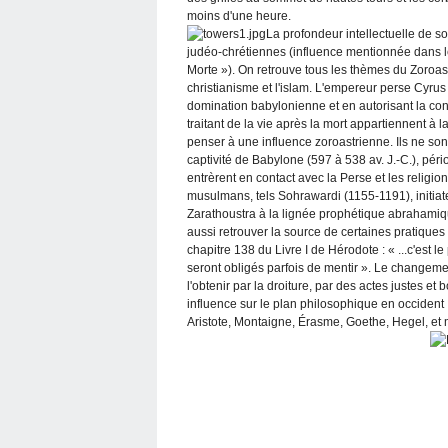
moins d'une heure.
La profondeur intellectuelle de s
judéo-chrétiennes (influence mentionnée dans le
Morte »). On retrouve tous les thèmes du Zoroa
christianisme et l'islam. L'empereur perse Cyrus L
domination babylonienne et en autorisant la co
traitant de la vie après la mort appartiennent à 
penser à une influence zoroastrienne. Ils ne sont
captivité de Babylone (597 à 538 av. J.-C.), péri
entrèrent en contact avec la Perse et les religi
musulmans, tels Sohrawardi (1155-1191), initiate
Zarathoustra à la lignée prophétique abrahamique
aussi retrouver la source de certaines pratiqu
chapitre 138 du Livre I de Hérodote : « ...c'est l
seront obligés parfois de mentir ». Le changemen
l'obtenir par la droiture, par des actes justes et
influence sur le plan philosophique en occident 
Aristote, Montaigne, Érasme, Goethe, Hegel, et