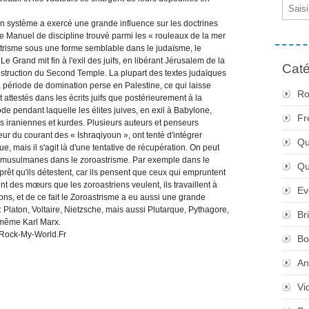
Email
on système a exercé une grande influence sur les doctrines
 Manuel de discipline trouvé parmi les « rouleaux de la mer
strisme sous une forme semblable dans le judaïsme, le
e Grand mit fin à l'exil des juifs, en libérant Jérusalem de la
Caté
nstruction du Second Temple. La plupart des textes judaïques
la période de domination perse en Palestine, ce qui laisse
Ro
 attestés dans les écrits juifs que postérieurement à la
ode pendant laquelle les élites juives, en exil à Babylone,
Fr
ons iraniennes et kurdes. Plusieurs auteurs et penseurs
ur du courant des « Ishraqiyoun », ont tenté d'intégrer
Qu
, mais il s'agit là d'une tentative de récupération. On peut
es musulmanes dans le zoroastrisme. Par exemple dans le
Q
e prêt qu'ils détestent, car ils pensent que ceux qui empruntent
t des mœurs que les zoroastriens veulent, ils travaillent à
Ev
 bons, et de ce fait le Zoroastrisme a eu aussi une grande
: Platon, Voltaire, Nietzsche, mais aussi Plutarque, Pythagore,
Br
 même Karl Marx.
Bo
An
Vi