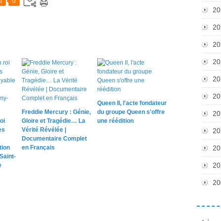
t
0
20
20
20
20
20
20
Queen II, l'acte fondateur
Freddie Mercury : Génie,
du groupe Queen s'offre
20
oi
Gloire et Tragédie… La
une réédition
es
Vérité Révélée |
20
Documentaire Complet
tion
en Français
20
Saint-
20
e
20