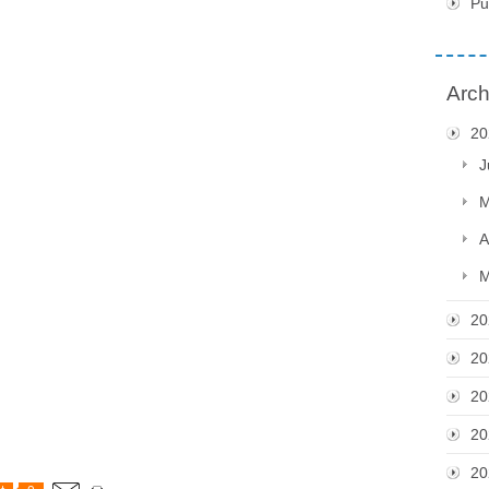
Pu
Arch
20
J
M
A
M
20
20
20
20
20