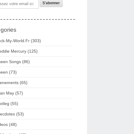
gories
ck-My-World.fr
(303)
eddie Mercury
(125)
een Songs
(86)
ueen
(73)
enements
(65)
ian May
(57)
otleg
(55)
ecdotes
(53)
deos
(48)