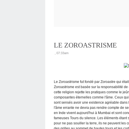
LE ZOROASTRISME
, 07:33am
Le Zoroastrisme fut fondé par Zoroastre qui était
Zoroastrisme est basée sur la responsabilité de
cette religion rejette les pratiques comme le jeû
composantes éternelles comme l'âme. Ceux qui se
sont sensés avoir une existence agréable dans l'
l'âme errante ne devra pas rendre compte de ses
en Inde vivent aujourd'hui à Mumbai et sont con
fameuses Tours du silence. Les éléments étant s
pour ne pas souiller la terre, ils ne peuvent les 
des grilles au sommet de hautes tours et les cor