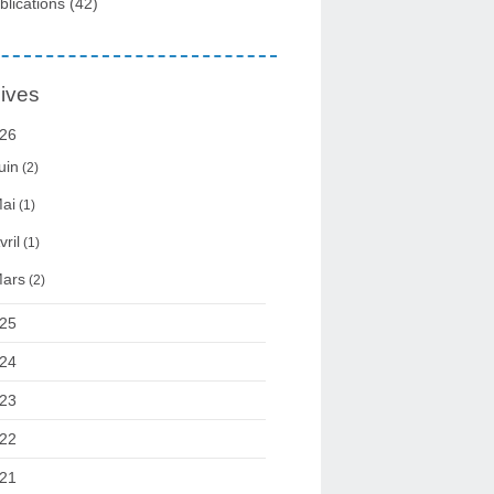
blications
(42)
ives
26
uin
(2)
ai
(1)
vril
(1)
ars
(2)
25
24
23
22
21