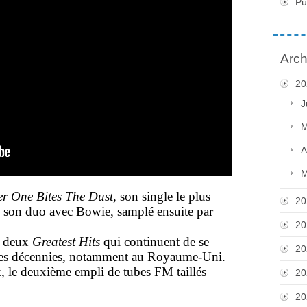
Pu
Arch
20
J
M
A
M
r One Bites The Dust,
son single le plus
20
, son duo avec Bowie, samplé ensuite par
20
s deux
Greatest Hits
qui continuent de se
20
 des décennies, notamment au Royaume-Uni.
k, le deuxième empli de tubes FM taillés
20
20