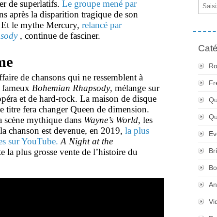
r de superlatifs.
Le groupe mené par
Email
ns après la disparition tragique de son
. Et le mythe Mercury,
relancé par
sody
, continue de fasciner.
Caté
me
Ro
affaire de chansons qui ne ressemblent à
Fr
e fameux
Bohemian Rhapsody
, mélange sur
’opéra et de hard-rock. La maison de disque
Qu
 le titre fera changer Queen de dimension.
Q
la scène mythique dans
Wayne’s World
, les
 la chanson est devenue, en 2019,
la plus
Ev
vues sur YouTube.
A Night at the
ste la plus grosse vente de l’histoire du
Br
Bo
An
Vi