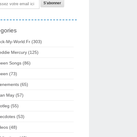
gories
ck-My-World.fr
(303)
eddie Mercury
(125)
een Songs
(86)
ueen
(73)
enements
(65)
ian May
(57)
otleg
(55)
ecdotes
(53)
deos
(48)