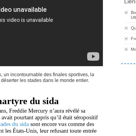
Lien
Bo
Ul
Qu
Fr
Mo
s
, un incontournable des finales sportives, la
déserter les stades dans le monde entier.
artyre du sida
ns, Freddie Mercury n’aura révélé sa
 avait pourtant appris qu’il était séropositif
lades du sida
sont encore vus comme des
t les États-Unis, leur refusant toute entrée