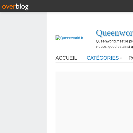
Queenworl
Queenworld.fr est le p
videos, goodies ainsi q
ACCUEIL
CATÉGORIES
P