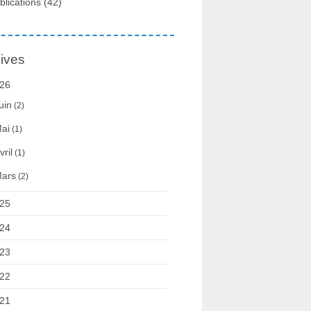
blications
(42)
ives
26
uin
(2)
ai
(1)
vril
(1)
ars
(2)
25
24
23
22
21