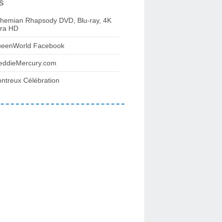
s
hemian Rhapsody DVD, Blu-ray, 4K
tra HD
eenWorld Facebook
eddieMercury.com
ntreux Célébration