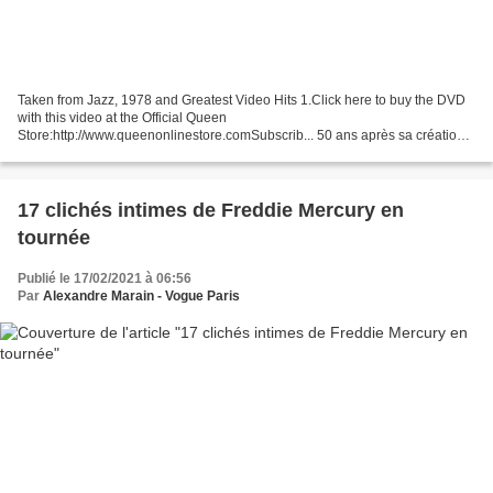
Taken from Jazz, 1978 and Greatest Video Hits 1.Click here to buy the DVD
with this video at the Official Queen
Store:http://www.queenonlinestore.comSubscrib... 50 ans après sa création,
Queen continue de connaître un immense succès mondial. Le tube "Don't...
17 clichés intimes de Freddie Mercury en
tournée
Publié le 17/02/2021 à 06:56
Par
Alexandre Marain - Vogue Paris