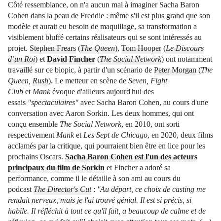
Côté ressemblance, on n'a aucun mal à imaginer Sacha Baron
Cohen dans la peau de Freddie : même s'il est plus grand que son
modèle et aurait eu besoin de maquillage, sa transformation a
visiblement bluffé certains réalisateurs qui se sont intéressés au
projet.
Stephen Frears
(
The Queen
),
Tom Hooper
(
Le Discours
d’un Roi
) et
David Fincher
(
The Social Network
) ont notamment
travaillé sur ce biopic, à partir d'un scénario de
Peter Morgan
(
The
Queen,
Rush
). Le metteur en scène de
Seven, Fight
Club
et
Mank
évoque d'ailleurs aujourd'hui des
essais
"spectaculaires"
avec Sacha Baron Cohen, au cours d'une
conversation avec Aaron Sorkin. Les deux hommes, qui ont
conçu ensemble
The Social Network
, en 2010, ont sorti
respectivement
Mank
et
Les Sept de Chicago
, en 2020, deux films
acclamés par la critique, qui pourraient bien être en lice pour les
prochains Oscars.
Sacha Baron Cohen est l'un des acteurs
principaux du film de Sorkin
et Fincher a adoré sa
performance, comme il le détaille à son ami au cours du
podcast
The Director's Cut
:
''Au départ, ce choix de casting me
rendait nerveux, mais je l'ai trouvé génial. Il est si précis, si
habile. Il réfléchit à tout ce qu'il fait, a beaucoup de calme et de