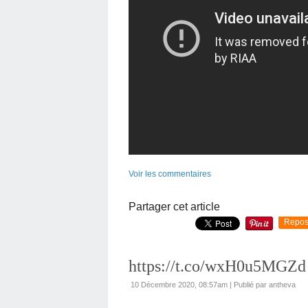
Voir les commentaires
Partager cet article
Repos
https://t.co/wxH0u5MGZd
10 Décembre 2020, 08:57am
|
Publié par antheva