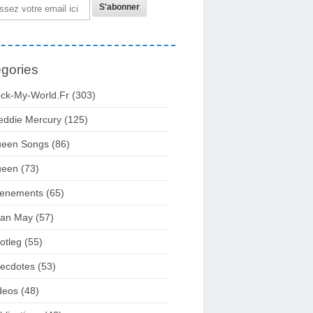
gories
ck-My-World.fr
(303)
eddie Mercury
(125)
een Songs
(86)
ueen
(73)
enements
(65)
ian May
(57)
otleg
(55)
ecdotes
(53)
deos
(48)