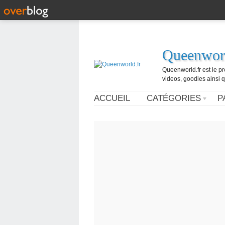
Queenworl
Queenworld.fr est le p
videos, goodies ainsi q
ACCUEIL
CATÉGORIES
P