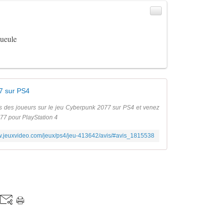
ueule
77 sur PS4
es des joueurs sur le jeu Cyberpunk 2077 sur PS4 et venez
77 pour PlayStation 4
w.jeuxvideo.com/jeux/ps4/jeu-413642/avis/#avis_1815538