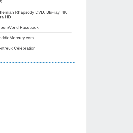
s
hemian Rhapsody DVD, Blu-ray, 4K
tra HD
eenWorld Facebook
eddieMercury.com
ntreux Célébration