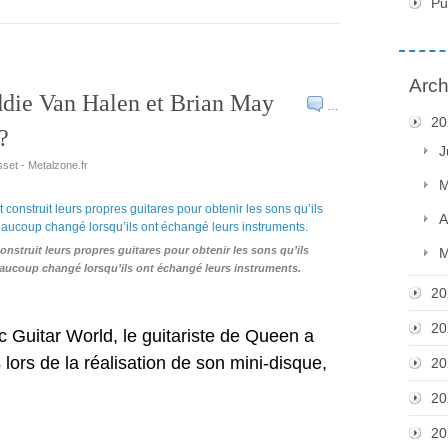
Pu
Arch
Eddie Van Halen et Brian May
…
20
?
J
set - Metalzone.fr
M
A
nstruit leurs propres guitares pour obtenir les sons qu’ils
M
beaucoup changé lorsqu’ils ont échangé leurs instruments.
20
20
 Guitar World, le guitariste de Queen a
lors de la réalisation de son mini-disque,
20
20
20