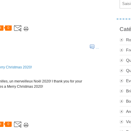
Email
t
0
Caté
Ro
…
Fr
Qu
Q
Ev
lles, un merveilleux Noël 2020! I thank you for your
ies a Merry Christmas 2020!
Br
Bo
An
Vi
t
0