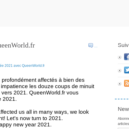
ueenWorld.fr
Suiv
…
 profondément affectés à bien des
 impatience les douze coups de minuit
à vers 2021. QueenWorld.fr vous
e 2021.
News
ffected us all in many ways, we look
ht! Let's now turn to 2021.
Abonne
happy new year 2021.
article