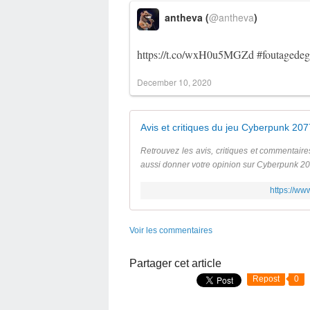
antheva (
@antheva
)
https://t.co/wxH0u5MGZd
#foutagedeg
December 10, 2020
Avis et critiques du jeu Cyberpunk 20
Retrouvez les avis, critiques et commentair
aussi donner votre opinion sur Cyberpunk 20
https://ww
Voir les commentaires
Partager cet article
Repost
0