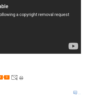
t
0
…