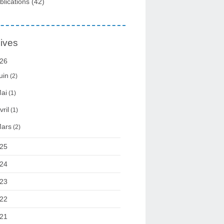
blications
(42)
ives
26
uin
(2)
ai
(1)
vril
(1)
ars
(2)
25
24
23
22
21