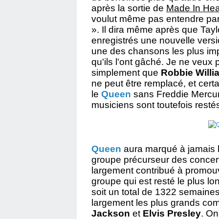
après la sortie de
Made In He
voulut même pas entendre par
». Il dira même après que Tayl
enregistrés une nouvelle vers
une des chansons les plus impo
qu'ils l'ont gâché. Je ne veux
simplement que
Robbie Willi
ne peut être remplacé, et cert
le
Queen
sans Freddie Mercury 
musiciens sont toutefois rest
Queen
aura marqué à jamais l'
groupe précurseur des concerts
largement contribué à promouvo
groupe qui est resté le plus l
soit un total de 1322 semaine
largement les plus grands c
Jackson
et
Elvis Presley
. On