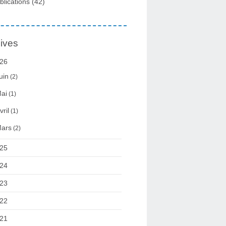
blications
(42)
ives
26
uin
(2)
ai
(1)
vril
(1)
ars
(2)
25
24
23
22
21