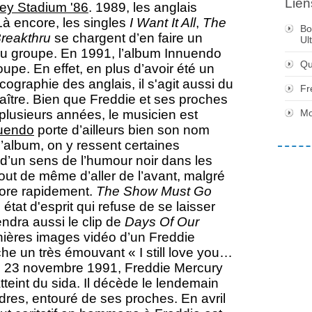
Lien
ey Stadium '86
. 1989, les anglais
Là encore, les singles
I Want It All
,
The
Bo
reakthru
se chargent d’en faire un
Ul
du groupe. En 1991, l’album Innuendo
Qu
upe. En effet, en plus d’avoir été un
ographie des anglais, il s'agit aussi du
Fr
aître. Bien que Freddie et ses proches
 plusieurs années, le musicien est
Mo
uendo
porte d’ailleurs bien son nom
l’album, on y ressent certaines
 d’un sens de l’humour noir dans les
tout de même d’aller de l’avant, malgré
iore rapidement.
The Show Must Go
tat d'esprit qui refuse de se laisser
endra aussi le clip de
Days Of Our
ernières images vidéo d’un Freddie
che un très émouvant « I still love you…
 Le 23 novembre 1991, Freddie Mercury
tteint du sida. Il décède le lendemain
es, entouré de ses proches. En avril