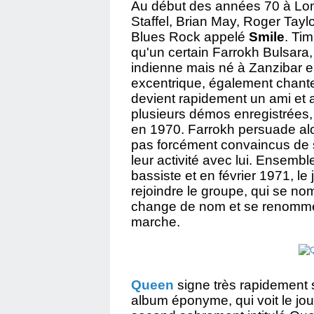
Au début des années 70 à Lon
Staffel, Brian May, Roger Tayl
Blues Rock appelé
Smile
. Ti
qu'un certain Farrokh Bulsara,
indienne mais né à Zanzibar 
excentrique, également chan
devient rapidement un ami et 
plusieurs démos enregistrées, 
en 1970. Farrokh persuade alo
pas forcément convaincus de s
leur activité avec lui. Ensembl
bassiste et en février 1971, l
rejoindre le groupe, qui se n
change de nom et se renomme F
marche.
Queen
signe très rapidement 
album éponyme, qui voit le jou