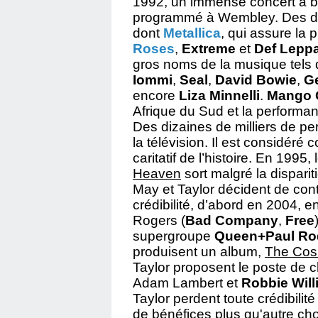
1992, un immense concert à bu
programmé à Wembley. Des diz
dont
Metallica
, qui assure la 
Roses
,
Extreme
et
Def Lepp
gros noms de la musique tels
Iommi
,
Seal
,
David Bowie
,
G
encore
Liza Minnelli
.
Mango 
Afrique du Sud et la performan
Des dizaines de milliers de pe
la télévision. Il est considér
caritatif de l’histoire. En 1995
Heaven
sort malgré la disparit
May et Taylor décident de cont
crédibilité, d’abord en 2004, e
Rogers (
Bad Company
,
Free
supergroupe
Queen+Paul Ro
produisent un album,
The Cos
Taylor proposent le poste de 
Adam Lambert et
Robbie Wil
Taylor perdent toute crédibilit
de bénéfices plus qu'autre cho