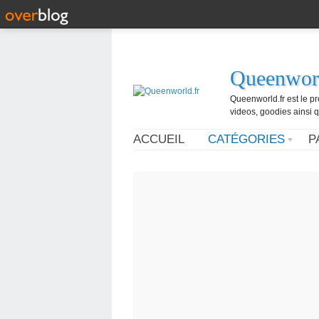
Queenworl
Queenworld.fr est le p
videos, goodies ainsi q
ACCUEIL
CATÉGORIES
P