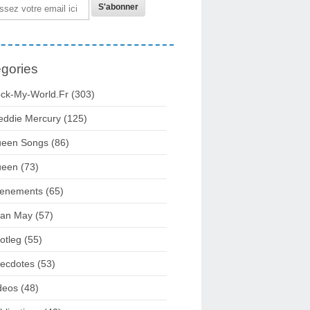
gories
ck-My-World.fr
(303)
eddie Mercury
(125)
een Songs
(86)
ueen
(73)
enements
(65)
ian May
(57)
otleg
(55)
ecdotes
(53)
deos
(48)