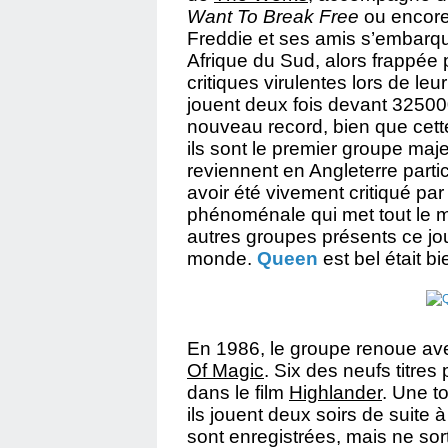
Want To Break Free
ou encor
Freddie et ses amis s’embarq
Afrique du Sud, alors frappée 
critiques virulentes lors de leu
jouent deux fois devant 32500
nouveau record, bien que cette f
ils sont le premier groupe maj
reviennent en Angleterre part
avoir été vivement critiqué par
phénoménale qui met tout le m
autres groupes présents ce jou
monde.
Queen
est bel était 
En 1986, le groupe renoue av
Of Magic
. Six des neufs titres
dans le film
Highlander
. Une t
ils jouent deux soirs de suit
sont enregistrées, mais ne so