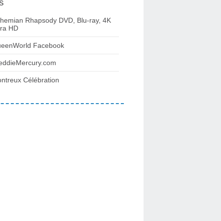
s
hemian Rhapsody DVD, Blu-ray, 4K
tra HD
eenWorld Facebook
eddieMercury.com
ntreux Célébration