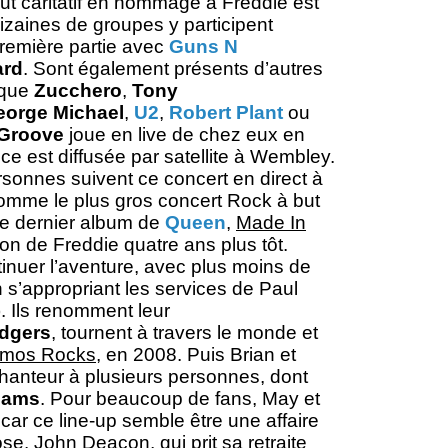
t caritatif en hommage à Freddie est
aines de groupes y participent
première partie avec
Guns N
ard
. Sont également présents d’autres
 que
Zucchero
,
Tony
eorge Michael
,
U2
,
Robert Plant
ou
Groove
joue en live de chez eux en
ce est diffusée par satellite à Wembley.
rsonnes suivent ce concert en direct à
é comme le plus gros concert Rock à but
, le dernier album de
Queen
,
Made In
ion de Freddie quatre ans plus tôt.
inuer l’aventure, avec plus moins de
n s’appropriant les services de Paul
). Ils renomment leur
dgers
, tournent à travers le monde et
mos Rocks
, en 2008. Puis Brian et
chanteur à plusieurs personnes, dont
liams
. Pour beaucoup de fans, May et
é car ce line-up semble être une affaire
se. John Deacon, qui prit sa retraite