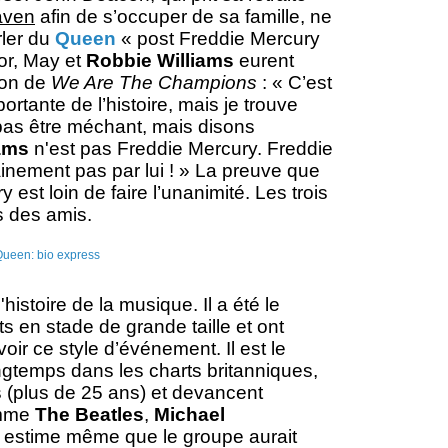
aven
afin de s’occuper de sa famille, ne
ler du
Queen
« post Freddie Mercury
or, May et
Robbie Williams
eurent
ion de
We Are The Champions
: « C’est
rtante de l’histoire, mais je trouve
 pas être méchant, mais disons
ams
n'est pas Freddie Mercury. Freddie
ainement pas par lui ! » La preuve que
est loin de faire l’unanimité. Les trois
és des amis.
histoire de la musique. Il a été le
 en stade de grande taille et ont
ir ce style d’événement. Il est le
ongtemps dans les charts britanniques,
s (plus de 25 ans) et devancent
omme
The Beatles
,
Michael
 estime même que le groupe aurait