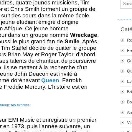
Email
dres, quatre jeunes musiciens, Tim
or et Chris Smith forment un groupe de
m suit des cours dans la même école
 jeune étudiant émigré d'origine
en Afrique. Ce jeune homme
Caté
teur dans un groupe nommé
Wreckage
,
Ro
aussi le plus grand fan de
Smile
. Après
Tim Staffel décide de quitter le groupe
Fr
rs Brian May et Roger Taylor, d’abord
es talents de chanteur, de poursuivre
Qu
e, ils se mettent à la recherche d’un
Q
e jeune John Deacon est invité à
omme dorénavant
Queen
. Farrokh
Ev
reddie Mercury. L’histoire est en
Br
Bo
An
sur EMI Music et enregistre un premier
Vi
r en 1973, puis l’année suivante, un