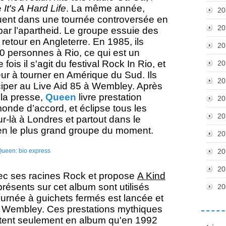
e
It's A Hard Life
. La même année,
20
uent dans une tournée controversée en
20
par l’apartheid. Le groupe essuie des
r retour en Angleterre. En 1985, ils
20
0 personnes à Rio, ce qui est un
ois il s'agit du festival Rock In Rio, et
20
eur à tourner en Amérique du Sud. Ils
20
iciper au Live Aid 85 à Wembley. Après
 la presse,
Queen
livre prestation
20
onde d’accord, et éclipse tous les
20
r-là à Londres et partout dans le
bien le plus grand groupe du moment.
20
20
20
ec ses racines Rock et propose
A Kind
 présents sur cet album sont utilisés
20
ournée à guichets fermés est lancée et
e à Wembley. Ces prestations mythiques
rtent seulement en album qu'en 1992