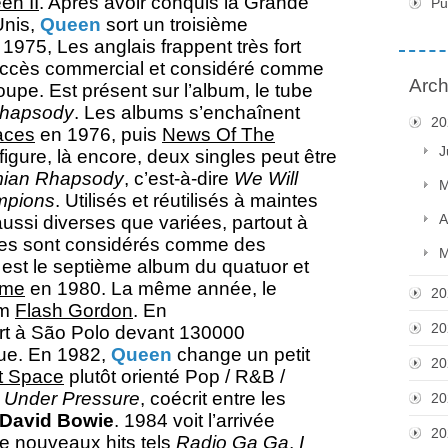
en II
. Après avoir conquis la Grande
Pu
Unis,
Queen
sort un troisième
 1975, Les anglais frappent très fort
uccès commercial et considéré comme
Arch
roupe. Est présent sur l’album, le tube
hapsody
. Les albums s’enchaînent
20
aces
en 1976, puis
News Of The
J
igure, là encore, deux singles peut être
ian Rhapsody
, c’est-à-dire
We Will
M
mpions
. Utilisés et réutilisés à maintes
A
ussi diverses que variées, partout à
tres sont considérés comme des
M
est le septième album du quatuor et
ame
en 1980. La même année, le
20
lm
Flash Gordon
. En
20
rt à São Polo devant 130000
ue. En 1982,
Queen
change un petit
20
t Space
plutôt orienté Pop / R&B /
Under Pressure
, coécrit entre les
20
David Bowie
. 1984 voit l’arrivée
20
 nouveaux hits tels
Radio Ga Ga
,
I