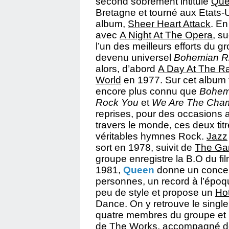
second sobrement intitulé
Que
Bretagne et tourné aux Etats-
album,
Sheer Heart Attack
. En
avec
A Night At The Opera
, s
l’un des meilleurs efforts du g
devenu universel
Bohemian R
alors, d’abord
A Day At The R
World
en 1977. Sur cet album f
encore plus connu que
Bohem
Rock You
et
We Are The Cha
reprises, pour des occasions a
travers le monde, ces deux ti
véritables hymnes Rock.
Jazz
sort en 1978, suivit de
The G
groupe enregistre la B.O du fi
1981,
Queen
donne un conce
personnes, un record à l’époq
peu de style et propose un
Ho
Dance. On y retrouve le single
quatre membres du groupe et
de
The Works
, accompagné de