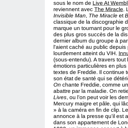
sous le nom de
Live At Wembl
reviennent avec
The Miracle
. 
Invisible Man
,
The Miracle
et
B
classique de la discographie 
marque un tournant pour le gro
des plus gros succès de la disc
dernier album du groupe à par
l'aient caché au public depuis
lourdement atteint du VIH.
Inn
(sous-entendu). A travers tout 
émotions particulières en plus
textes de Freddie. Il continue 
son état de santé qui se détér
On
chante Freddie, comme un é
abattre par la maladie. On reti
Lives
, ou l’on peut voir les d
Mercury maigre et pâle, qui lâ
» à la caméra en fin de clip.
annonce à la presse qu’il est a
dans son appartement de Londr