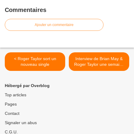
Commentaires
Ajouter un commentaire
< Roger Taylor sort un
Interview de Brian May &
nouveau single
Roger Taylor une semaine
après la mort de Freddie
Mercury >
Hébergé par Overblog
Top articles
Pages
Contact
Signaler un abus
C.G.U.