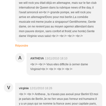
we will rock you était déjà en allemagne, mais sur le fan club
international de Queen dans la rubrique news of the day, il
l'avait annoncé en<br /> grande pompe, we will rock you
arrive en allemagne!Donc pour moi berlin.La comédie
musicale est meme jouée a singapour! Gentilhomme, Gente
dame, on ne revient pas au moyen agemoi attendant dans
mon pauvre donjon, sans confort et froid( une honte).Gente
dame Virginie vous salut.<br /> <br /> <br /> <br />
Répondre
A
ANTHEVA
13/11/2010 18:10
<br /> <br /> Vous etes difficile à cerner dame
Virginie!<br /> <br /> <br /> <br />
V
virginie
12/11/2010 16:26
<br /> <br /> Antheva , tu n'avais pas avoué pour Berlin! Et moi
je parlais de Berlin.Je ne t'en veux pas l'erreur est humaine.Il
y a un pays qui se nomme la france avec pour capitale paris,