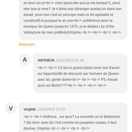
en tout cas je<br /> crois (peut etre que je me trompe?), peut
etre que je reve? Je n'aime pas déranger quelqu'un dans son
travail, pour moi c'est un principe mais ce fut agréable et
constructif et puisque tu as une<br /> préférence pour la
musique de Queen jusqu'en 1975, je te dédies Lily of the
Valley(une de mes préférés)Virginie.<br /> <br /> <br /> <br />
Répondre
A
ANTHEVA
13/11/2010 01:36
<br /> <br /> Ce fut un grand plaisir pour moi d'avoir
eu l'opportunité de discourir sur l'univers de Queen
avec toi, gente dame<br /> <br /> <br /> PS: Avoué
quoi sur Berlin???<br /> <br /> <br /> <br />
V
virginie
12/11/2010 13:50
<br /> <br /> Antheva , oui quoi? La nouvelle ou le téléphone
? dis donc avec toi c'est comme les poupées russes, il faut
deviner, Virginie.<br /> <br /> <br /> <br />