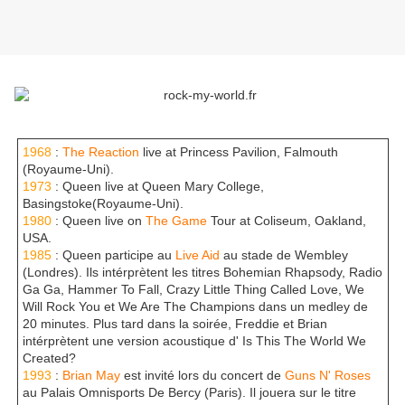
1968
:
The Reaction
live at Princess Pavilion, Falmouth
(Royaume-Uni).
1973
: Queen live at Queen Mary College,
Basingstoke(Royaume-Uni).
1980
: Queen live on
The Game
Tour at Coliseum, Oakland,
USA.
1985
: Queen participe au
Live Aid
au stade de Wembley
(Londres). Ils intérprètent les titres Bohemian Rhapsody, Radio
Ga Ga, Hammer To Fall, Crazy Little Thing Called Love, We
Will Rock You et We Are The Champions dans un medley de
20 minutes. Plus tard dans la soirée, Freddie et Brian
intérprètent une version acoustique d' Is This The World We
Created?
1993
:
Brian May
est invité lors du concert de
Guns N' Roses
au Palais Omnisports De Bercy (Paris). Il jouera sur le titre