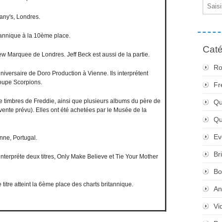
Email
any's, Londres.
tannique à la 10ème place.
Caté
w Marquee de Londres. Jeff Beck est aussi de la partie.
Ro
niversaire de Doro Production à Vienne. Ils interprétent
oupe Scorpions.
Fr
de timbres de Freddie, ainsi que plusieurs albums du père de
Qu
 vente prévu). Elles ont été achetées par le Musée de la
Q
Ev
nne, Portugal.
Br
 interpréte deux titres, Only Make Believe et Tie Your Mother
Bo
e titre atteint la 6ème place des charts britannique.
An
Vi