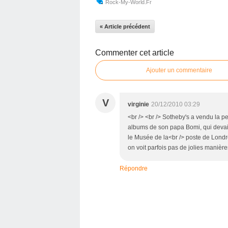
Rock-My-World.fr
« Article précédent
Commenter cet article
Ajouter un commentaire
V
virginie
20/12/2010 03:29
<br /> <br /> Sotheby's a vendu la pe
albums de son papa Bomi, qui devait 
le Musée de la<br /> poste de Londre
on voit parfois pas de jolies manières,
Répondre