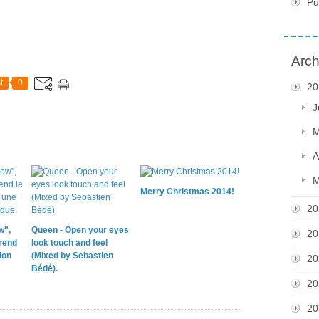
Pu
Arch
t
0
20
J
M
A
M
Merry Christmas 2014!
20
w",
Queen - Open your eyes
20
 rend
look touch and feel
lon
(Mixed by Sebastien
20
Bédé).
20
20