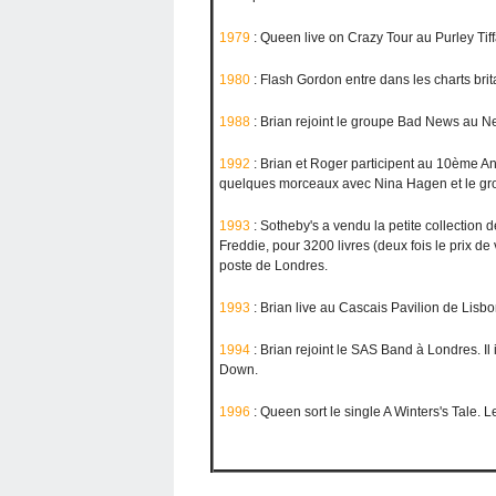
1979
: Queen live on Crazy Tour au Purley Tiff
1980
: Flash Gordon entre dans les charts bri
1988
: Brian rejoint le groupe Bad News au Ne
1992
: Brian et Roger participent au 10ème An
quelques morceaux avec Nina Hagen et le gr
1993
: Sotheby's a vendu la petite collection 
Freddie, pour 3200 livres (deux fois le prix de
poste de Londres.
1993
: Brian live au Cascais Pavilion de Lisbo
1994
: Brian rejoint le SAS Band à Londres. Il
Down.
1996
: Queen sort le single A Winters's Tale. L