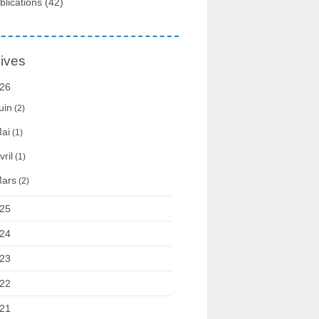
blications
(42)
ives
26
uin
(2)
ai
(1)
vril
(1)
ars
(2)
25
24
23
22
21