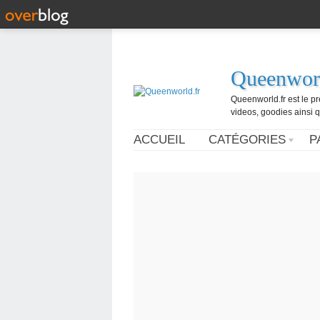
Queenworl
Queenworld.fr est le p
videos, goodies ainsi q
ACCUEIL
CATÉGORIES
P