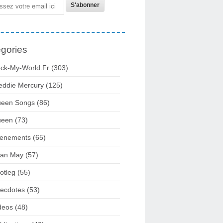
gories
ck-My-World.fr
(303)
eddie Mercury
(125)
een Songs
(86)
ueen
(73)
enements
(65)
ian May
(57)
otleg
(55)
ecdotes
(53)
deos
(48)