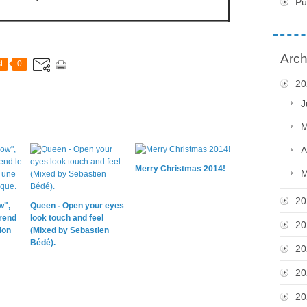
Pu
Arch
t
0
20
J
M
A
Merry Christmas 2014!
M
20
w",
Queen - Open your eyes
 rend
look touch and feel
20
lon
(Mixed by Sebastien
Bédé).
20
20
20