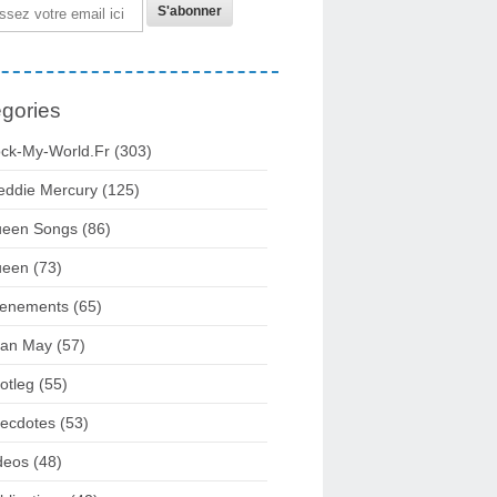
gories
ck-My-World.fr
(303)
eddie Mercury
(125)
een Songs
(86)
ueen
(73)
enements
(65)
ian May
(57)
otleg
(55)
ecdotes
(53)
deos
(48)