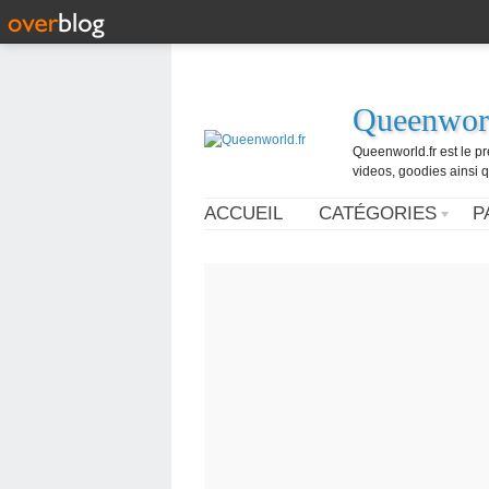
Queenworl
Queenworld.fr est le p
videos, goodies ainsi q
ACCUEIL
CATÉGORIES
P