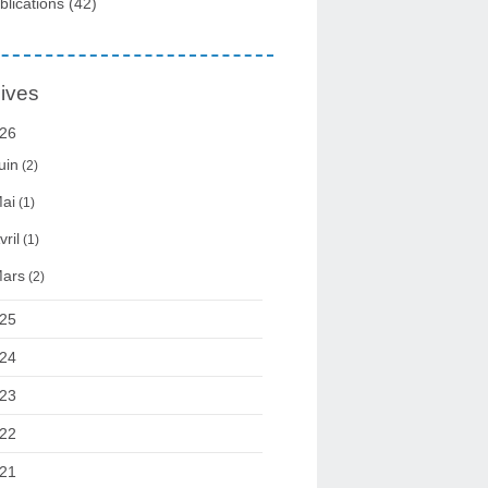
blications
(42)
ives
26
uin
(2)
ai
(1)
vril
(1)
ars
(2)
25
24
23
22
21