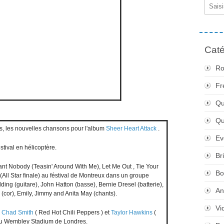
Email
Caté
Ro
Fr
Qu
Q
os, les nouvelles chansons pour l'album
Sheer Heart Attack
.
Ev
tival en hélicoptère.
Br
Want Nobody (Teasin' Around With Me), Let Me Out , Tie Your
Bo
All Star finale) au féstival de Montreux dans un groupe
ing (guitare), John Hatton (basse), Bernie Dresel (batterie),
An
cor), Emily, Jimmy and Anita May (chants).
Vi
c
Chad Smith
( Red Hot Chili Peppers ) et
Taylor Hawkins
(
h au Wembley Stadium de Londres.