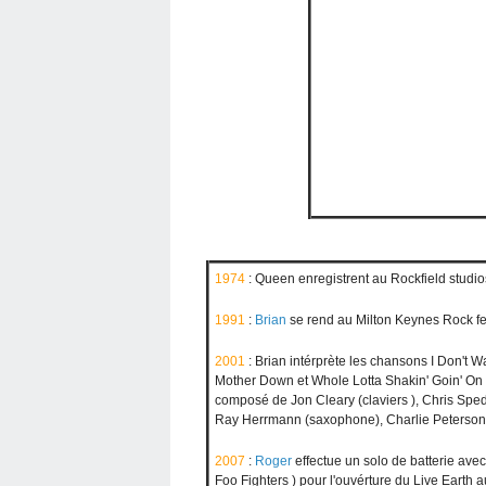
1974
: Queen enregistrent au Rockfield studi
1991
:
Brian
se rend au Milton Keynes Rock fes
2001
: Brian intérprète les chansons I Don't 
Mother Down et Whole Lotta Shakin' Goin' On (
composé de Jon Cleary (claviers ), Chris Spedd
Ray Herrmann (saxophone), Charlie Peterson (
2007
:
Roger
effectue un solo de batterie ave
Foo Fighters ) pour l'ouvérture du Live Eart