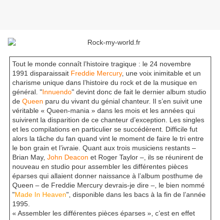
Tout le monde connaît l’histoire tragique : le 24 novembre
1991 disparaissait
Freddie Mercury
, une voix inimitable et un
charisme unique dans l’histoire du rock et de la musique en
général. "
Innuendo
" devint donc de fait le dernier album studio
de
Queen
paru du vivant du génial chanteur. Il s’en suivit une
véritable « Queen-mania » dans les mois et les années qui
suivirent la disparition de ce chanteur d’exception. Les singles
et les compilations en particulier se succédèrent. Difficile fut
alors la tâche du fan quand vint le moment de faire le tri entre
le bon grain et l’ivraie. Quant aux trois musiciens restants –
Brian May,
John Deacon
et Roger Taylor –, ils se réunirent de
nouveau en studio pour assembler les différentes pièces
éparses qui allaient donner naissance à l’album posthume de
Queen – de Freddie Mercury devrais-je dire –, le bien nommé
"
Made In Heaven
", disponible dans les bacs à la fin de l’année
1995.
« Assembler les différentes pièces éparses », c’est en effet