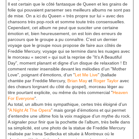
Il est certain que le côté fantasque de Queen et les grains de
folie qui pouvaient parsemer ses meilleurs albums ne sont pas
de mise. On a ici du Queen « très propre sur lui » avec des
chansons très pop-rock et somme toute très consensuelles.
Cependant, cet album ne peut que susciter une certaine
émotion et, bien heureusement, on est loin des erreurs de
parcours que le groupe a pu connaître. C’est un dernier
voyage que le groupe nous propose de faire aux côtés de
Freddie Mercury, voyage qui se termine dans les nuages avec
le morceau « secret » qui suit la reprise de "It’s A Beautiful
Day", moment planant et digne d’un disque de relaxation ! Et
comment rester insensible devant les mélodies d’un "Mother
Love", poignant d’émotions, d’un "
Let Me Live
" (ballade
chantée par Freddie Mercury,
Brian May
et
Roger Taylor
avec
des chœurs lorgnant du côté du gospel), morceau léger au
titre pourtant explicite, ou même du très commercial "
Heaven
For Everyone
".
Au total, un album très sympathique, certes très éloigné d’un
"
A Night At The Opera
" mais gorgé d’émotions et qui permet
d’entendre une ultime fois la voix magique d’un mythe du rock.
A signaler pour finir que la pochette de l’album, très belle dans
sa simplicité, est une photo de la statue de Freddie Mercury
réalisée par Irena Sedlecka et située à Montreux où le