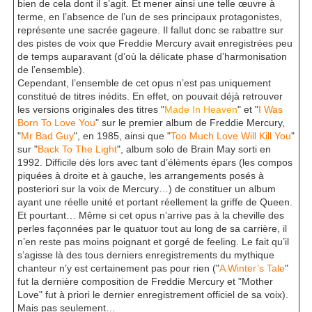
bien de cela dont il s’agit. Et mener ainsi une telle œuvre à
terme, en l’absence de l’un de ses principaux protagonistes,
représente une sacrée gageure. Il fallut donc se rabattre sur
des pistes de voix que Freddie Mercury avait enregistrées peu
de temps auparavant (d’où la délicate phase d’harmonisation
de l’ensemble).
Cependant, l’ensemble de cet opus n’est pas uniquement
constitué de titres inédits. En effet, on pouvait déjà retrouver
les versions originales des titres "
Made In Heaven
" et "
I Was
Born To Love You
" sur le premier album de Freddie Mercury,
"
Mr Bad Guy
", en 1985, ainsi que "
Too Much Love Will Kill You
"
sur "
Back To The Light
", album solo de Brain May sorti en
1992. Difficile dès lors avec tant d’éléments épars (les compos
piquées à droite et à gauche, les arrangements posés à
posteriori sur la voix de Mercury…) de constituer un album
ayant une réelle unité et portant réellement la griffe de Queen.
Et pourtant… Même si cet opus n’arrive pas à la cheville des
perles façonnées par le quatuor tout au long de sa carrière, il
n’en reste pas moins poignant et gorgé de feeling. Le fait qu’il
s’agisse là des tous derniers enregistrements du mythique
chanteur n’y est certainement pas pour rien ("
A Winter’s Tale
"
fut la dernière composition de Freddie Mercury et "Mother
Love" fut à priori le dernier enregistrement officiel de sa voix).
Mais pas seulement…