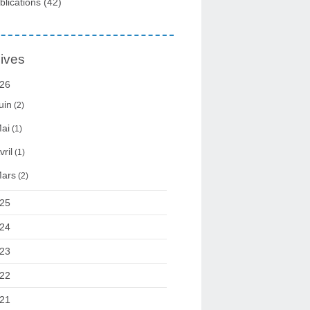
blications
(42)
ives
26
uin
(2)
ai
(1)
vril
(1)
ars
(2)
25
24
23
22
21