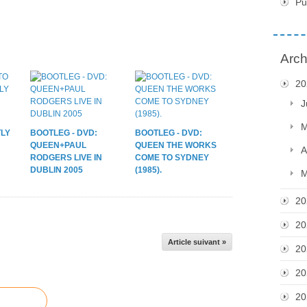
Pu
Arch
20
J
M
LY
BOOTLEG - DVD:
BOOTLEG - DVD:
QUEEN+PAUL
QUEEN THE WORKS
A
RODGERS LIVE IN
COME TO SYDNEY
DUBLIN 2005
(1985).
M
20
20
Article suivant »
20
20
20