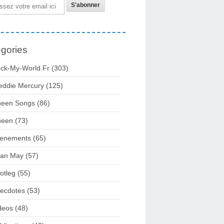
gories
ck-My-World.fr
(303)
eddie Mercury
(125)
een Songs
(86)
ueen
(73)
enements
(65)
ian May
(57)
otleg
(55)
ecdotes
(53)
deos
(48)