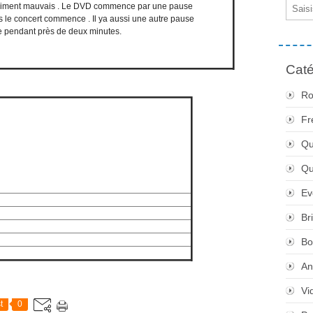
Email
e vraiment mauvais . Le DVD commence par une pause
s le concert commence . Il ya aussi une autre pause
ove pendant près de deux minutes.
Caté
Ro
Fr
Qu
Q
Ev
Br
Bo
An
Vi
t
0