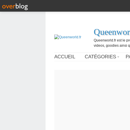
Queenworl
Queenworld.fr est le p
videos, goodies ainsi q
ACCUEIL
CATÉGORIES
P