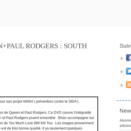
N+PAUL RODGERS : SOUTH
Suiv
ur son projet 46664 ( prévention contre le SIDA ) .
News
es de Queen et Paul Rodgers. Ce DVD couvre l'intégralité
en et Paul Rodgers jouent ensemble . Brian accompagne sur
Abonne
on de Too Much Love Will Kill You . Les images proviennent
article
n est de très bonne qualité. Il ya seulement quelques