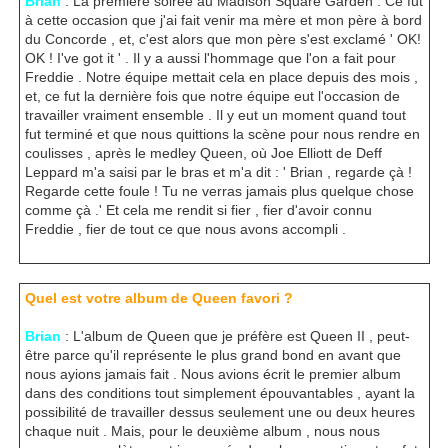
Brian
: La première soirée au Madison Square Garden . Ce fut
à cette occasion que j'ai fait venir ma mère et mon père à bord
du Concorde , et, c'est alors que mon père s'est exclamé ' OK!
OK ! I've got it ' . Il y a aussi l'hommage que l'on a fait pour
Freddie . Notre équipe mettait cela en place depuis des mois ,
et, ce fut la dernière fois que notre équipe eut l'occasion de
travailler vraiment ensemble . Il y eut un moment quand tout
fut terminé et que nous quittions la scène pour nous rendre en
coulisses , après le medley Queen, où Joe Elliott de Deff
Leppard m'a saisi par le bras et m'a dit : ' Brian , regarde çà !
Regarde cette foule ! Tu ne verras jamais plus quelque chose
comme çà .' Et cela me rendit si fier , fier d'avoir connu
Freddie , fier de tout ce que nous avons accompli .
Quel est votre album de Queen favori ?
Brian
: L'album de Queen que je préfère est Queen II , peut-
être parce qu'il représente le plus grand bond en avant que
nous ayions jamais fait . Nous avions écrit le premier album
dans des conditions tout simplement épouvantables , ayant la
possibilité de travailler dessus seulement une ou deux heures
chaque nuit . Mais, pour le deuxième album , nous nous