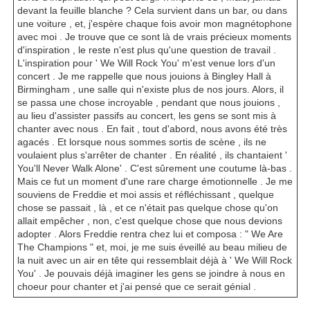
devant la feuille blanche ? Cela survient dans un bar, ou dans
une voiture , et, j'espère chaque fois avoir mon magnétophone
avec moi . Je trouve que ce sont là de vrais précieux moments
d'inspiration , le reste n'est plus qu'une question de travail .
L'inspiration pour ' We Will Rock You' m'est venue lors d'un
concert . Je me rappelle que nous jouions à Bingley Hall à
Birmingham , une salle qui n'existe plus de nos jours. Alors, il
se passa une chose incroyable , pendant que nous jouions ,
au lieu d'assister passifs au concert, les gens se sont mis à
chanter avec nous . En fait , tout d'abord, nous avons été très
agacés . Et lorsque nous sommes sortis de scène , ils ne
voulaient plus s'arrêter de chanter . En réalité , ils chantaient '
You'll Never Walk Alone' . C'est sûrement une coutume là-bas .
Mais ce fut un moment d'une rare charge émotionnelle . Je me
souviens de Freddie et moi assis et réfléchissant , quelque
chose se passait , là , et ce n'était pas quelque chose qu'on
allait empêcher , non, c'est quelque chose que nous devions
adopter . Alors Freddie rentra chez lui et composa : " We Are
The Champions " et, moi, je me suis éveillé au beau milieu de
la nuit avec un air en tête qui ressemblait déjà à ' We Will Rock
You' . Je pouvais déjà imaginer les gens se joindre à nous en
choeur pour chanter et j'ai pensé que ce serait génial .