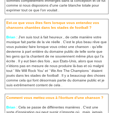
sommes complètement immergés dans la conception et ce fut
comme si nous disposions d'une carte blanche totale pour
exprimer tout ce que l'on voulait .
Est-ce que vous êtes fiers lorsque vous entendez vos
chansons chantées dans les stades de football ?
Brian
: J'en suis tout à fait heureux , de cette manière votre
musique fait partie de la vie réelle . C'est le plus beau rêve que
vous puissiez faire lorsque vous créez une chanson - qu'elle
devienne à part entière du domaine public de telle sorte que
les gens qui la chantent de ne souviennent même plus qui l'a
écrite . Il y eut bien des fois , aux Etats-Unis, alors que nous
n'étions pas en mesure de nous produire là-bas et où malgré
tout ' We Will Rock You' et ' We Are The Champions ' étaient
joués dans les stades de football . Il y a beaucoup des choses
comme cela qui font désormais partie du domaine public et je
suis extrêmement content de cela .
Comment vous mettez-vous à l'écriture d'une chanson ?
Brian
: Cela se passe de différentes manières . C'est une
sorte d'inspiration qui peut surgir n'importe où , mais, jamais