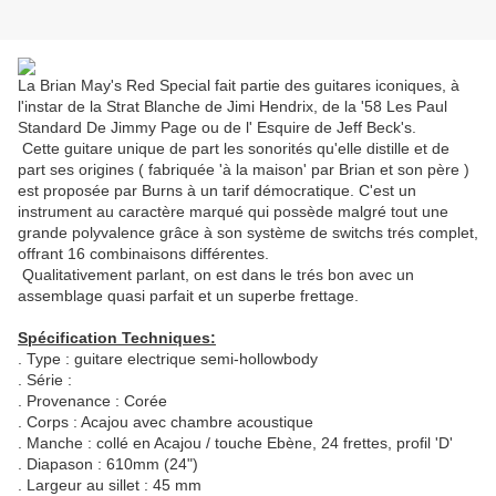
La Brian May's Red Special fait partie des guitares iconiques, à
l'instar de la Strat Blanche de Jimi Hendrix, de la '58 Les Paul
Standard De Jimmy Page ou de l' Esquire de Jeff Beck's.
Cette guitare unique de part les sonorités qu'elle distille et de
part ses origines ( fabriquée 'à la maison' par Brian et son père )
est proposée par Burns à un tarif démocratique. C'est un
instrument au caractère marqué qui possède malgré tout une
grande polyvalence grâce à son système de switchs trés complet,
offrant 16 combinaisons différentes.
Qualitativement parlant, on est dans le trés bon avec un
assemblage quasi parfait et un superbe frettage.
Spécification Techniques:
. Type : guitare electrique semi-hollowbody
. Série :
. Provenance : Corée
. Corps : Acajou avec chambre acoustique
. Manche : collé en Acajou / touche Ebène, 24 frettes, profil 'D'
. Diapason : 610mm (24")
. Largeur au sillet : 45 mm