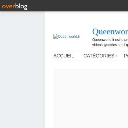
Queenworl
Queenworld.fr est le p
videos, goodies ainsi q
ACCUEIL
CATÉGORIES
P