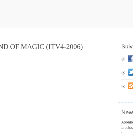
D OF MAGIC (ITV4-2006)
Suiv
News
Abonne
article