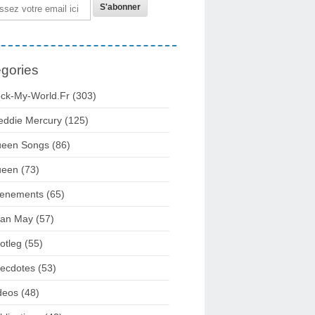
gories
ck-My-World.fr
(303)
eddie Mercury
(125)
een Songs
(86)
ueen
(73)
enements
(65)
ian May
(57)
otleg
(55)
ecdotes
(53)
deos
(48)