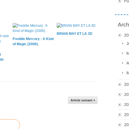
Pu
Arch
BRIAN MAY ET LA 3D
20
Freddie Mercury : A Kind
J
of Magic (2006).
M
t
th
A
M
20
20
Article suivant »
20
20
20