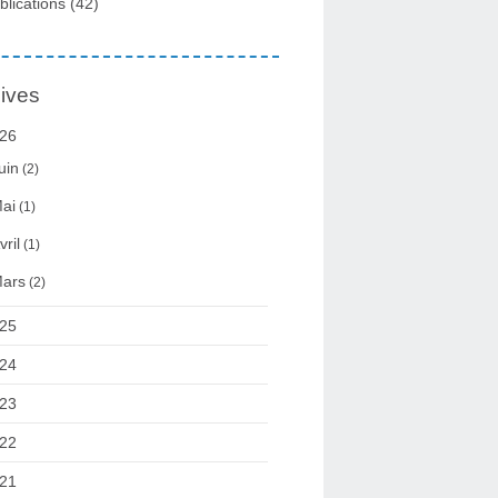
blications
(42)
ives
26
uin
(2)
ai
(1)
vril
(1)
ars
(2)
25
24
23
22
21