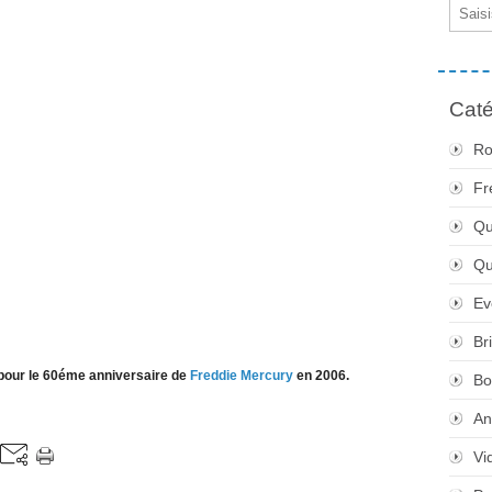
Email
Caté
Ro
Fr
Qu
Q
Ev
Br
 pour le 60éme anniversaire de
Freddie Mercury
en 2006.
Bo
An
Vi