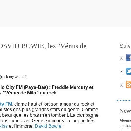
VID BOWIE, les "Vénus de
Suiv
io City FM (Pays-Bas) : Freddie Mercury et
s "Vénus de Milo" du rock.
ity FM
, clame haut et fort son amour du rock et
 bustes des plus grandes stars du genre. Comme
News
ent beau que les bras m'en tombent. La campagne
sions : une avec Gene Simmons, la langue très
Abonne
Kiss
et l'immortel
David Bowie
:
article