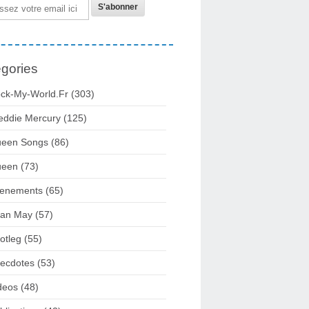
gories
ck-My-World.fr
(303)
eddie Mercury
(125)
een Songs
(86)
ueen
(73)
enements
(65)
ian May
(57)
otleg
(55)
ecdotes
(53)
deos
(48)