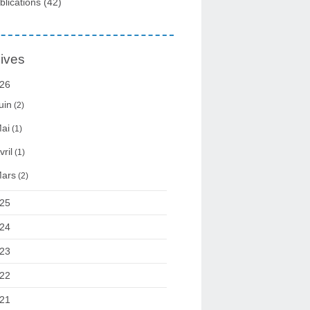
blications
(42)
ives
26
uin
(2)
ai
(1)
vril
(1)
ars
(2)
25
24
23
22
21