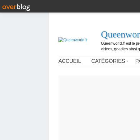
Queenworl
Queenworld.fr est le p
videos, goodies ainsi q
ACCUEIL
CATÉGORIES
P