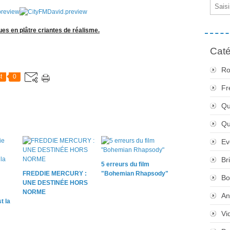
Email
es en plâtre criantes de réalisme.
Caté
Ro
t
0
Fr
Qu
Q
Ev
Br
5 erreurs du film
FREDDIE MERCURY :
"Bohemian Rhapsody"
Bo
UNE DESTINÉE HORS
NORME
An
t la
Vi