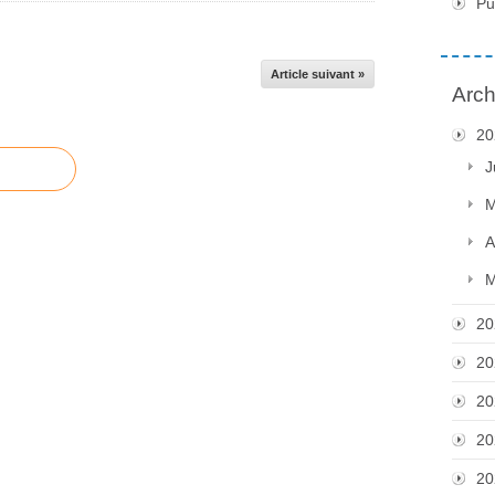
Pu
Article suivant »
Arch
20
J
M
A
M
20
20
20
20
20