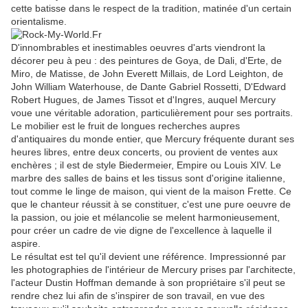
cette batisse dans le respect de la tradition, matinée d'un certain
orientalisme.
D'innombrables et inestimables oeuvres d'arts viendront la
décorer peu à peu : des peintures de Goya, de Dali, d'Erte, de
Miro, de Matisse, de John Everett Millais, de Lord Leighton, de
John William Waterhouse, de Dante Gabriel Rossetti, D'Edward
Robert Hugues, de James Tissot et d'Ingres, auquel Mercury
voue une véritable adoration, particulièrement pour ses portraits.
Le mobilier est le fruit de longues recherches aupres
d'antiquaires du monde entier, que Mercury fréquente durant ses
heures libres, entre deux concerts, ou provient de ventes aux
enchères ; il est de style Biedermeier, Empire ou Louis XIV. Le
marbre des salles de bains et les tissus sont d'origine italienne,
tout comme le linge de maison, qui vient de la maison Frette. Ce
que le chanteur réussit à se constituer, c'est une pure oeuvre de
la passion, ou joie et mélancolie se melent harmonieusement,
pour créer un cadre de vie digne de l'excellence à laquelle il
aspire.
Le résultat est tel qu'il devient une référence. Impressionné par
les photographies de l'intérieur de Mercury prises par l'architecte,
l'acteur Dustin Hoffman demande à son propriétaire s'il peut se
rendre chez lui afin de s'inspirer de son travail, en vue des