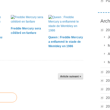
Pu
Arch
Freddie Mercury sera
20
célébré en fanfare
J
au
Queen : Freddie Mercury
a enflammé le stade de
M
Wembley en 1986
A
M
20
Article suivant »
20
20
20
20