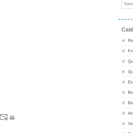
Email
Caté
Ro
Fr
Qu
Q
Ev
Br
Bo
An
Vi