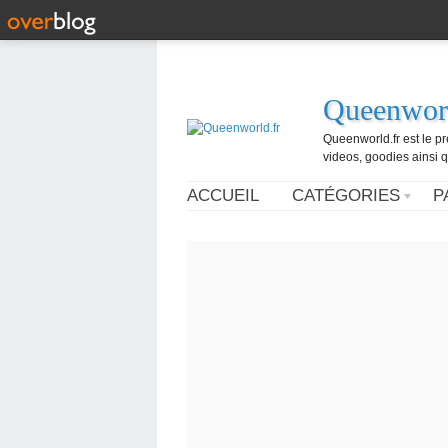
Queenworl
Queenworld.fr est le p
videos, goodies ainsi q
ACCUEIL
CATÉGORIES
P