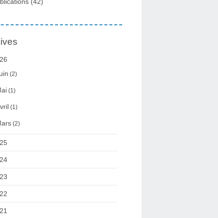
blications
(42)
ives
26
uin
(2)
ai
(1)
vril
(1)
ars
(2)
25
24
23
22
21