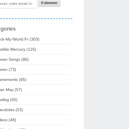
gories
ck-My-World.fr
(303)
eddie Mercury
(125)
een Songs
(86)
ueen
(73)
enements
(65)
ian May
(57)
otleg
(55)
ecdotes
(53)
deos
(48)