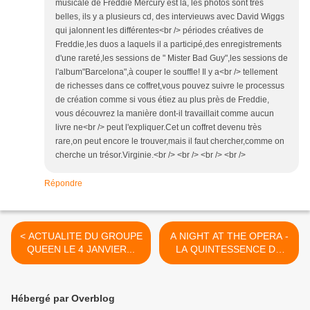
musicale de Freddie Mercury est là, les photos sont très
belles, ils y a plusieurs cd, des intervieuws avec David Wiggs
qui jalonnent les différentes<br /> périodes créatives de
Freddie,les duos a laquels il a participé,des enregistrements
d'une rareté,les sessions de " Mister Bad Guy",les sessions de
l'album"Barcelona",à couper le souffle! Il y a<br /> tellement
de richesses dans ce coffret,vous pouvez suivre le processus
de création comme si vous étiez au plus près de Freddie,
vous découvrez la manière dont-il travaillait comme aucun
livre ne<br /> peut l'expliquer.Cet un coffret devenu très
rare,on peut encore le trouver,mais il faut chercher,comme on
cherche un trésor.Virginie.<br /> <br /> <br /> <br />
Répondre
< ACTUALITE DU GROUPE
A NIGHT AT THE OPERA -
QUEEN LE 4 JANVIER...
LA QUINTESSENCE DU
GROUPE QUEEN. >
Hébergé par Overblog