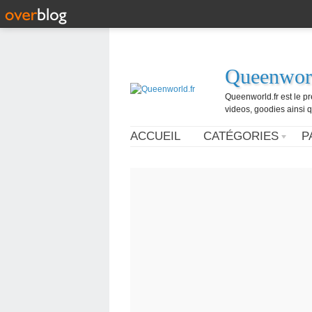
Queenworl
Queenworld.fr est le p
videos, goodies ainsi q
ACCUEIL
CATÉGORIES
P