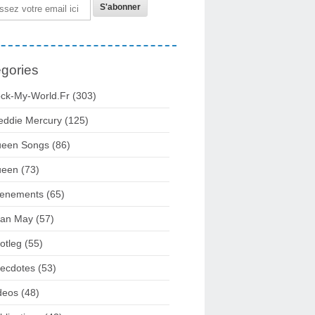
gories
ck-My-World.fr
(303)
eddie Mercury
(125)
een Songs
(86)
ueen
(73)
enements
(65)
ian May
(57)
otleg
(55)
ecdotes
(53)
deos
(48)