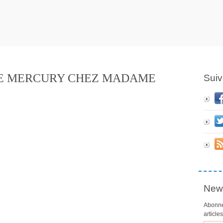
IE MERCURY CHEZ MADAME
Suiv
News
Abonne
article