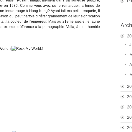
tot réussi. Posant magistralement dans sa fameuse posture,
Pu
ey en 1986. Comme vous avez pu le remarquer, la tenue de
 une tenue rouge à Hong Kong? Ayant fait ma petite enquéte, il
ation qui peut parfois différer grandement de leur signification
ait la couleur de l'empereur. Mais au 21éme siécle, le jaune
Arch
par exemple référence à la pornographie. Voila, à mon humble
20
J
M
A
M
20
20
20
20
20