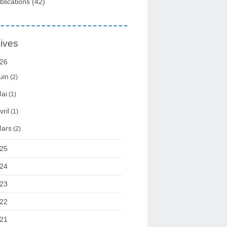
blications
(42)
ives
26
uin
(2)
ai
(1)
vril
(1)
ars
(2)
25
24
23
22
21