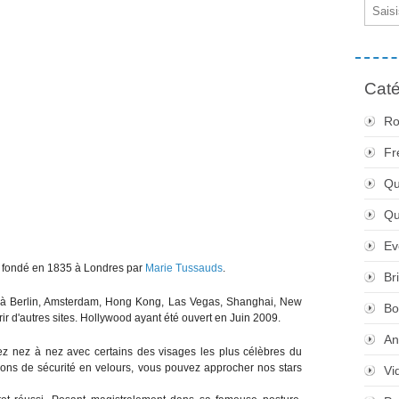
Email
Caté
Ro
Fr
Qu
Q
Ev
e fondé en 1835 à Londres par
Marie Tussauds
.
Br
 à Berlin, Amsterdam, Hong Kong, Las Vegas, Shanghai, New
Bo
r d'autres sites. Hollywood ayant été ouvert en Juin 2009.
An
 nez à nez avec certains des visages les plus célèbres du
ons de sécurité en velours, vous pouvez approcher nos stars
Vi