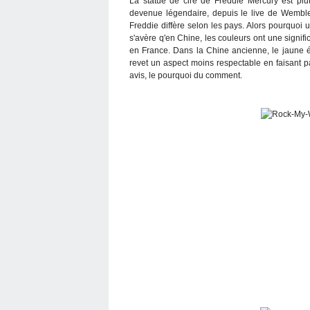
La statue de cire de Freddie Mercury est plu
devenue légendaire, depuis le live de Wembl
Freddie diffère selon les pays. Alors pourquoi
s'avère q'en Chine, les couleurs ont une signific
en France. Dans la Chine ancienne, le jaune ét
revet un aspect moins respectable en faisant 
avis, le pourquoi du comment.