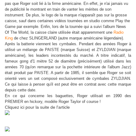
pas que Roger soit lié à la firme américaine. En effet, je n'ai jamais vu
de publicité le montrant en train de vanter les mérites de son
instrument. De plus, le logo de la marque n'apparaît pas sur la grosse
caisse, sauf dans certaines vidéos tournées en studio comme Play the
Game par exemple. Enfin, lors de la tournée qui a suivi l'album News
Of The World, la caisse claire utilisée était apparemment une
Radio
King
de chez SLINGERLAND (autre marque américaine légendaire).
Après la batterie viennent les cymbales. Pendant des années Roger à
utilisé un mélange de PAISTE (marque Suisse) et ZYLDJIAN (marque
américaine), les leaders incontestés du marché. A tritre indicatif, la
fameux gong d'1 mètre 52 de diamètre (précisément) utilisé dans les
années 70 (qu'on remarque sur la pochette intérieure de l'album Jazz)
était produit par PAISTE. A partir de 1985, il semble que Roger se soit
orienté vers un set composé exclusivement de cymbales ZYLDJIAN.
Ce qui laisse à penser qu'il est peut être en contrat avec cette marque
depuis cette date.
En ce qui concerne les baguettes, Roger utilisait en 1990 des
PREMIER en hickory, modèle Roger Taylor of course !
Cliquez ici pour la suite de l'article