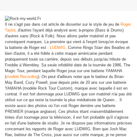
Il ne s'agit pas dans cet article de disserter sur le style de jeu de
Roger
Taylor
, d'autres l'ayant déjà analysé avec à-propos (Bass & Drums)
d'autres sans (Rock & Folk). Nous allons parler matériel et pas
conséquent marques. La première qui vient à l'esprit lorsqu'on évoque
la batterie de Roger est :
LUDWIG
. Comme Ringo Starr des Beatles et
bien d'autre, il a été fidèle à cette maque américaine pendant
pratiquement toute sa carrière, depuis ses débuts jusqu'au tribute de
Freddie à Wembley. Sa seule infidélité date de la tournée de 1986, The
Magic Tour, pendant laquelle Roger joua sur une batterie YAMAHA
(
modèle Recording
). On peut d'ailleurs noter que le batteur du Brian
May Band, Cozy Powell, joue depuis près de 20 ans sur une batterie
YAMAHA (modèle Rock Tour Custom), marque avec laquelle il est en
contrat. Il est fort dommage pour LUDWIG que son matériel n'ai pas été
utilisé sur ce qui reste la tournée la plus médiatisée de Queen… Il
existe aussi des photos où l'on voit Roger derrière une batterie
PREMIER (marque anglaise). Ces photos étant vraisemblablement
tirées d'un tournage pour la télévision, il est fort probable qu'il s'agisse
en fait d'une batterie de studio. Je ne dispose pas informations précises
concernant les rapports de Roger avec LUDWIG. Bien que Josh Mac
Rae, batteur de The Cross, joue aussi sur cette marque, je ne pense