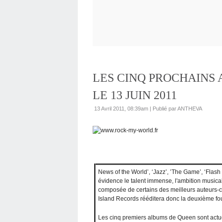
LES CINQ PROCHAINS
LE 13 JUIN 2011
13 Avril 2011, 08:39am
|
Publié par ANTHEVA
News of the World’, ‘Jazz’, ’The Game’, ‘Flas
évidence le talent immense, l'ambition musical
composée de certains des meilleurs auteurs-co
Island Records rééditera donc la deuxième fo
Les cinq premiers albums de Queen sont actue