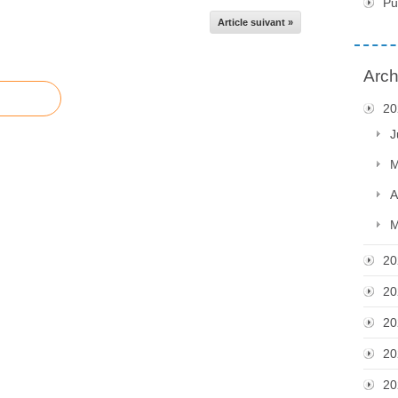
Pu
Article suivant »
Arch
20
J
M
A
M
20
20
20
20
20