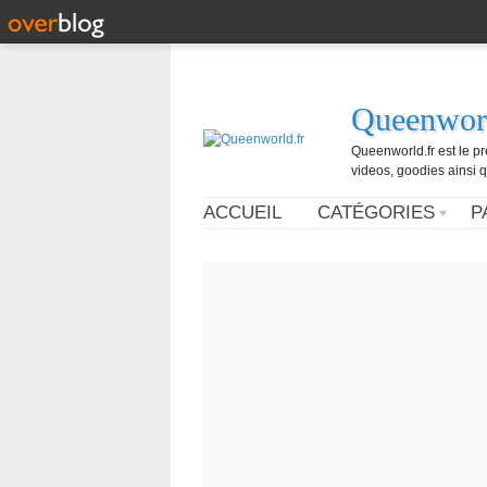
Queenworl
Queenworld.fr est le p
videos, goodies ainsi q
ACCUEIL
CATÉGORIES
P