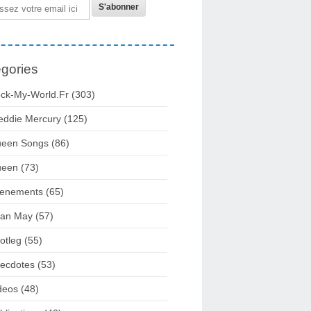
gories
ck-My-World.fr
(303)
eddie Mercury
(125)
een Songs
(86)
ueen
(73)
enements
(65)
ian May
(57)
otleg
(55)
ecdotes
(53)
deos
(48)