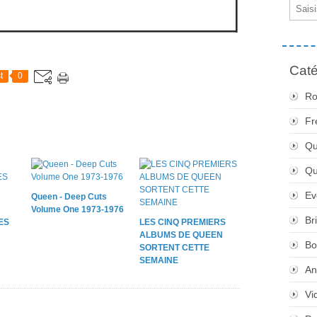
Email
Caté
t
0
Ro
Fr
Qu
Q
Ev
Queen - Deep Cuts
Volume One 1973-1976
Br
ES
LES CINQ PREMIERS
ALBUMS DE QUEEN
Bo
SORTENT CETTE
SEMAINE
An
Vi