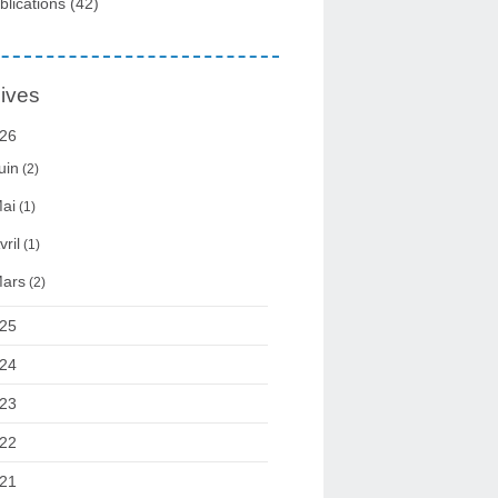
blications
(42)
ives
26
uin
(2)
ai
(1)
vril
(1)
ars
(2)
25
24
23
22
21