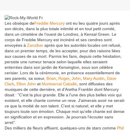
Les obsèque de
Freddie Mercury
ont eu lieu quatre jours après
son décès, dans la plus totale intimité et en tout petit comité,
dans un cimetière de l'ouest de Londres, à Kensal Green. Le
corps de Freddie Mercury est incinéré et ses cendres sont
envoyées à
Zanzibar
après que les autorités locales ont refusé,
dans un premier temps, de les accepter, pour des raisons liées
aux causes de sa mort. Parmis les fans, depuis cette hésitation,
persiste une rumeur tenace selon laquelle elles seraient
enterrées dans son jardin de Kensington, sous son célébre
cerisier. Lors de la cérémonie, en présence essentiellement de
ses parents, sa soeur,
Brian
,
Roger
,
John
,
Mary Austin
,
Dave
Clark
,
Elton John
et
Montserrat Caballé
, sont diffusées des
musiques de cette dernière, et d'Aretha Franklin dont Mercury
disait : "C'est la plus grande. Elle a l'une des plus belles voix qui
existent, et elle chante comme un reve. J'aimerais avoir ne serait-
ce que la moitié de son talent. C'est si naturel, et elle y met
toujours toute son émotion. Chaque mot qu'elle chante est dense
en signification et en expression. Je pourrais l'écouter sans
arret".
Des milliers de fleurs affluent, quelques-uns de stars comme
Phil