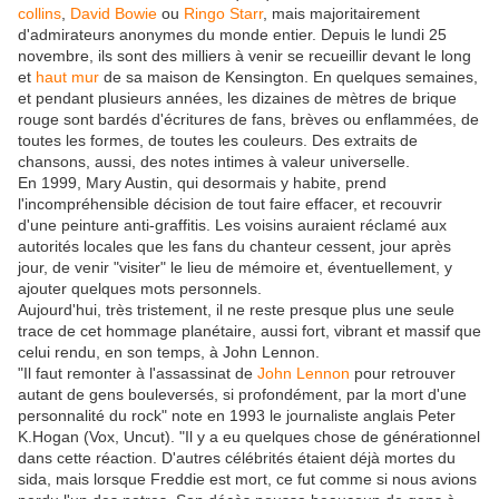
collins
,
David Bowie
ou
Ringo Starr
, mais majoritairement
d'admirateurs anonymes du monde entier. Depuis le lundi 25
novembre, ils sont des milliers à venir se recueillir devant le long
et
haut mur
de sa maison de Kensington. En quelques semaines,
et pendant plusieurs années, les dizaines de mètres de brique
rouge sont bardés d'écritures de fans, brèves ou enflammées, de
toutes les formes, de toutes les couleurs. Des extraits de
chansons, aussi, des notes intimes à valeur universelle.
En 1999, Mary Austin, qui desormais y habite, prend
l'incompréhensible décision de tout faire effacer, et recouvrir
d'une peinture anti-graffitis. Les voisins auraient réclamé aux
autorités locales que les fans du chanteur cessent, jour après
jour, de venir "visiter" le lieu de mémoire et, éventuellement, y
ajouter quelques mots personnels.
Aujourd'hui, très tristement, il ne reste presque plus une seule
trace de cet hommage planétaire, aussi fort, vibrant et massif que
celui rendu, en son temps, à John Lennon.
"Il faut remonter à l'assassinat de
John Lennon
pour retrouver
autant de gens bouleversés, si profondément, par la mort d'une
personnalité du rock" note en 1993 le journaliste anglais Peter
K.Hogan (Vox, Uncut). "Il y a eu quelques chose de générationnel
dans cette réaction. D'autres célébrités étaient déjà mortes du
sida, mais lorsque Freddie est mort, ce fut comme si nous avions