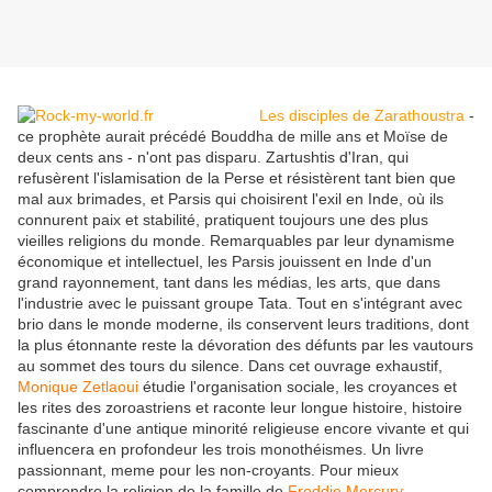
Les disciples de Zarathoustra
-
ce prophète aurait précédé Bouddha de mille ans et Moïse de
deux cents ans - n'ont pas disparu. Zartushtis d'Iran, qui
refusèrent l'islamisation de la Perse et résistèrent tant bien que
mal aux brimades, et Parsis qui choisirent l'exil en Inde, où ils
connurent paix et stabilité, pratiquent toujours une des plus
vieilles religions du monde. Remarquables par leur dynamisme
économique et intellectuel, les Parsis jouissent en Inde d'un
grand rayonnement, tant dans les médias, les arts, que dans
l'industrie avec le puissant groupe Tata. Tout en s'intégrant avec
brio dans le monde moderne, ils conservent leurs traditions, dont
la plus étonnante reste la dévoration des défunts par les vautours
au sommet des tours du silence. Dans cet ouvrage exhaustif,
Monique Zetlaoui
étudie l'organisation sociale, les croyances et
les rites des zoroastriens et raconte leur longue histoire, histoire
fascinante d'une antique minorité religieuse encore vivante et qui
influencera en profondeur les trois monothéismes. Un livre
passionnant, meme pour les non-croyants. Pour mieux
comprendre la religion de la famille de
Freddie Mercury
.