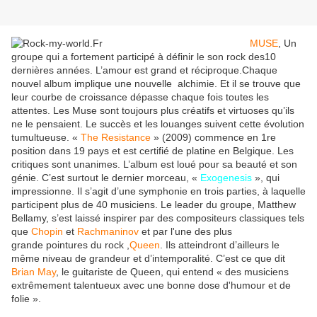
MUSE
, Un
groupe qui a fortement participé à définir le son rock des10
dernières années. L’amour est grand et réciproque.Chaque
nouvel album implique une nouvelle alchimie. Et il se trouve que
leur courbe de croissance dépasse chaque fois toutes les
attentes. Les Muse sont toujours plus créatifs et virtuoses qu’ils
ne le pensaient. Le succès et les louanges suivent cette évolution
tumultueuse. «
The Resistance
» (2009) commence en 1re
position dans 19 pays et est certifié de platine en Belgique. Les
critiques sont unanimes. L’album est loué pour sa beauté et son
génie. C’est surtout le dernier morceau, «
Exogenesis
», qui
impressionne. Il s’agit d’une symphonie en trois parties, à laquelle
participent plus de 40 musiciens. Le leader du groupe, Matthew
Bellamy, s’est laissé inspirer par des compositeurs classiques tels
que
Chopin
et
Rachmaninov
et par l'une des plus
grande pointures du rock ,
Queen
. Ils atteindront d’ailleurs le
même niveau de grandeur et d’intemporalité. C’est ce que dit
Brian May
, le guitariste de Queen, qui entend « des musiciens
extrêmement talentueux avec une bonne dose d'humour et de
folie ».