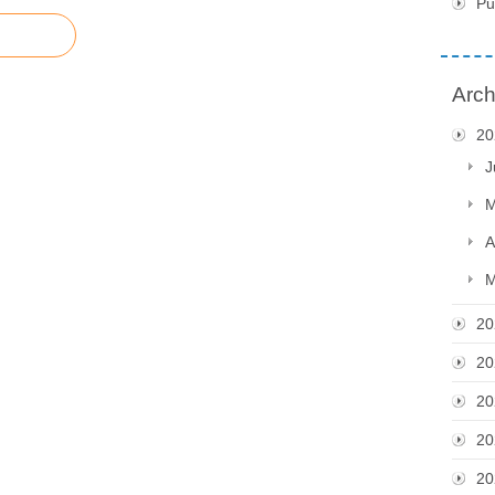
Pu
Arch
20
J
M
A
M
20
20
20
20
20