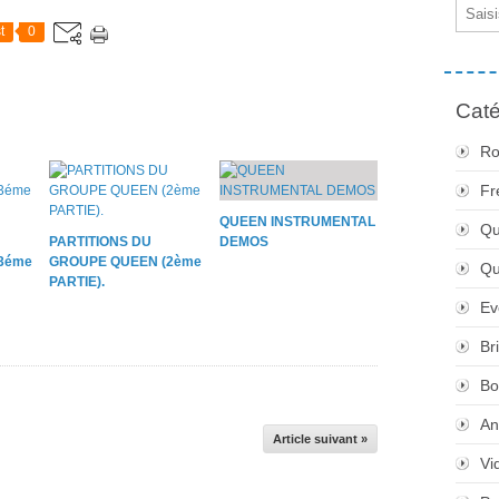
Email
t
0
Caté
Ro
Fr
QUEEN INSTRUMENTAL
Qu
PARTITIONS DU
DEMOS
3éme
GROUPE QUEEN (2ème
Q
PARTIE).
Ev
Br
Bo
An
Article suivant »
Vi