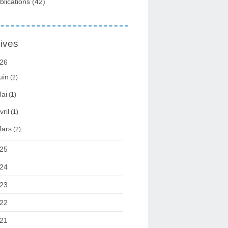
blications
(42)
ives
26
uin
(2)
ai
(1)
vril
(1)
ars
(2)
25
24
23
22
21