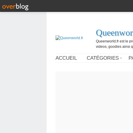
Queenworl
Queenworld.fr est le p
videos, goodies ainsi q
ACCUEIL
CATÉGORIES
P