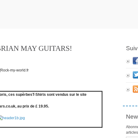
BRIAN MAY GUITARS!
Suiv
oloris, ces supèrbesT-Shirts sont vendus sur le site
rs.co.uk, au prix de £ 19.95.
News
Abonne
article