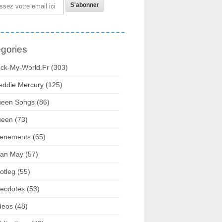
gories
ck-My-World.fr
(303)
eddie Mercury
(125)
een Songs
(86)
ueen
(73)
enements
(65)
ian May
(57)
otleg
(55)
ecdotes
(53)
deos
(48)