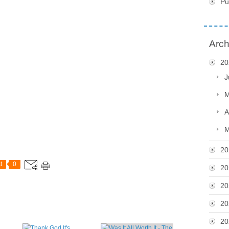
Pu
Arch
20
J
M
A
M
20
t
0
20
20
20
20