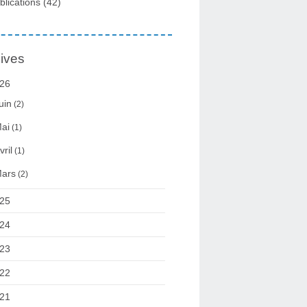
blications
(42)
ives
26
uin
(2)
ai
(1)
vril
(1)
ars
(2)
25
24
23
22
21