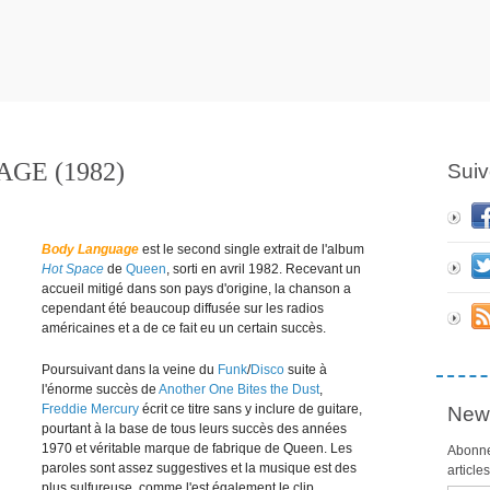
GE (1982)
Suiv
Body Language
est le second single extrait de l'album
Hot Space
de
Queen
, sorti en avril 1982. Recevant un
accueil mitigé dans son pays d'origine, la chanson a
cependant été beaucoup diffusée sur les radios
américaines et a de ce fait eu un certain succès.
Poursuivant dans la veine du
Funk
/
Disco
suite à
l'énorme succès de
Another One Bites the Dust
,
Freddie Mercury
écrit ce titre sans y inclure de guitare,
News
pourtant à la base de tous leurs succès des années
1970 et véritable marque de fabrique de Queen. Les
Abonne
paroles sont assez suggestives et la musique est des
article
plus sulfureuse, comme l'est également le clip.