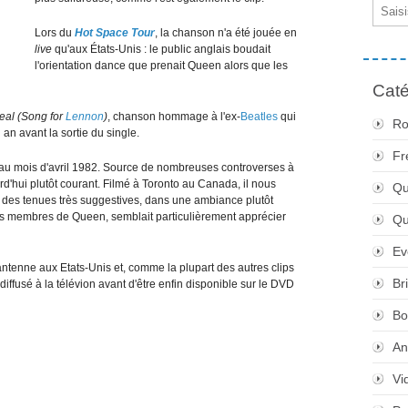
Email
Lors du
Hot Space Tour
, la chanson n'a été jouée en
live
qu'aux États-Unis : le public anglais boudait
l'orientation dance que prenait Queen alors que les
Caté
Real (Song for
Lennon
)
, chanson hommage à l'ex-
Beatles
qui
Ro
an avant la sortie du single.
Fr
é au mois d'avril 1982. Source de nombreuses controverses à
rd'hui plutôt courant. Filmé à Toronto au Canada, il nous
Qu
des tenues très suggestives, dans une ambiance plutôt
es membres de Queen, semblait particulièrement apprécier
Q
Ev
'antenne aux Etats-Unis et, comme la plupart des autres clips
Br
t diffusé à la télévion avant d'être enfin disponible sur le DVD
Bo
An
Vi