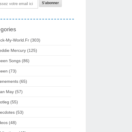
gories
ck-My-World.fr
(303)
eddie Mercury
(125)
een Songs
(86)
ueen
(73)
enements
(65)
ian May
(57)
otleg
(55)
ecdotes
(53)
deos
(48)