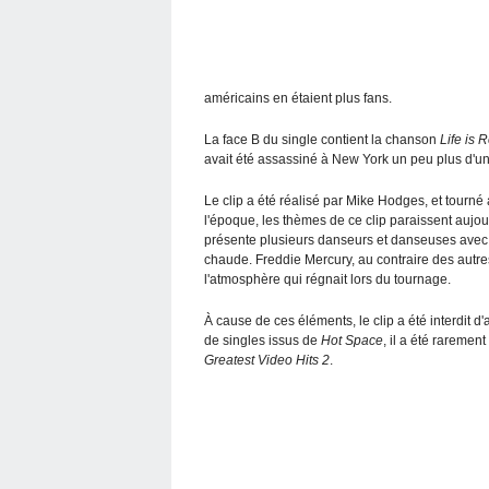
américains en étaient plus fans.
La face B du single contient la chanson
Life is 
avait été assassiné à New York un peu plus d'un 
Le clip a été réalisé par Mike Hodges, et tourn
l'époque, les thèmes de ce clip paraissent aujou
présente plusieurs danseurs et danseuses avec 
chaude. Freddie Mercury, au contraire des autr
l'atmosphère qui régnait lors du tournage.
À cause de ces éléments, le clip a été interdit d
de singles issus de
Hot Space
, il a été raremen
Greatest Video Hits 2
.