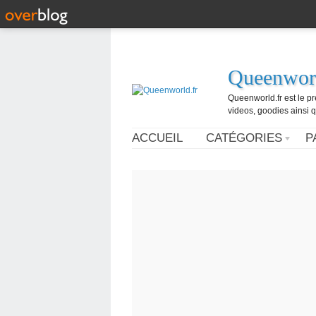
Queenworl
Queenworld.fr est le p
videos, goodies ainsi q
ACCUEIL
CATÉGORIES
P