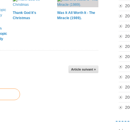
20
Thank God It's
Was It All Worth It - The
20
Christmas
Miracle (1989).
20
n
iopic
20
dy
20
20
20
Article suivant »
20
20
20
20