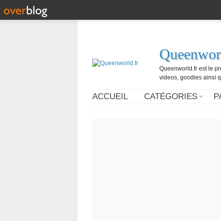
Queenworl
Queenworld.fr est le p
videos, goodies ainsi q
ACCUEIL
CATÉGORIES
P