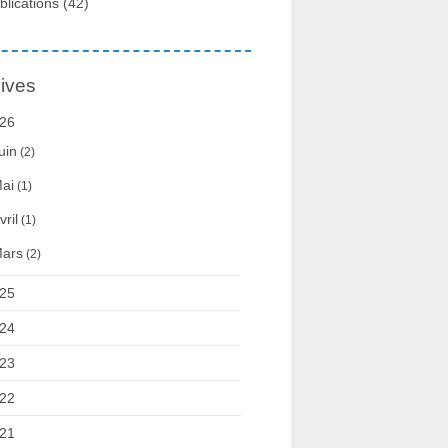
blications
(42)
ives
26
uin
(2)
ai
(1)
vril
(1)
ars
(2)
25
24
23
22
21