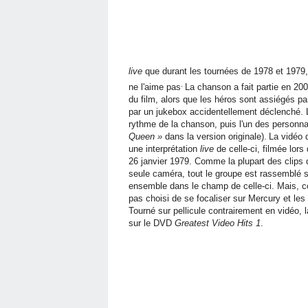
live
que durant les tournées de 1978 et 1979,
.
ne l'aime pas
La chanson a fait partie en 20
du film, alors que les héros sont assiégés 
par un jukebox accidentellement déclenché. L
rythme de la chanson, puis l'un des person
Queen »
dans la version originale).
La vidéo 
une interprétation
live
de celle-ci, filmée lor
26 janvier 1979. Comme la plupart des clips 
seule caméra, tout le groupe est rassemblé s
ensemble dans le champ de celle-ci. Mais, con
pas choisi de se focaliser sur Mercury et le
Tourné sur pellicule contrairement en vidéo, l
sur le DVD
Greatest Video Hits 1
.