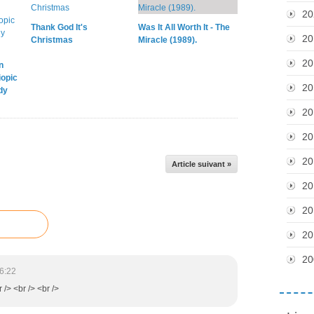
20
Thank God It's
Was It All Worth It - The
20
Christmas
Miracle (1989).
20
n
iopic
20
dy
20
20
20
Article suivant »
20
20
20
20
6:22
/> <br /> <br />