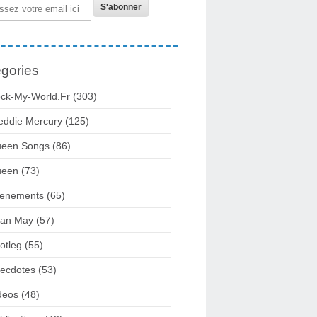
gories
ck-My-World.fr
(303)
eddie Mercury
(125)
een Songs
(86)
ueen
(73)
enements
(65)
ian May
(57)
otleg
(55)
ecdotes
(53)
deos
(48)