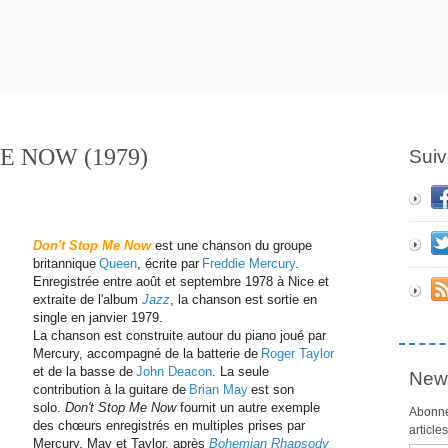
E NOW (1979)
Suiv
Don't Stop Me Now
est une chanson du groupe
britannique
Queen
, écrite par
Freddie Mercury
.
Enregistrée entre août et septembre 1978 à Nice et
extraite de l'album
Jazz
, la chanson est sortie en
single en janvier 1979.
La chanson est construite autour du piano joué par
Mercury, accompagné de la batterie de
Roger Taylor
et de la basse de
John Deacon
. La seule
News
contribution à la guitare de
Brian May
est son
solo.
Don't Stop Me Now
fournit un autre exemple
Abonne
des chœurs enregistrés en multiples prises par
article
Mercury, May et Taylor, après
Bohemian Rhapsody