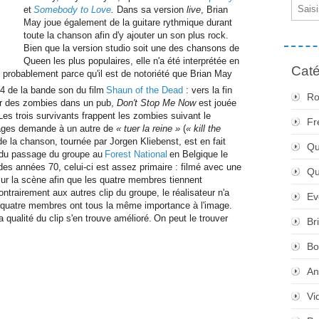
Email
et
Somebody to Love
.
Dans sa version
live
, Brian
May joue également de la guitare rythmique durant
toute la chanson afin d'y ajouter un son plus rock.
Bien que la version studio soit une des chansons de
Queen les plus populaires, elle n'a été interprétée en
Caté
 probablement parce qu'il est de notoriété que Brian May
04 de la bande son du film
Shaun of the Dead
: vers la fin
Ro
par des zombies dans un pub,
Don't Stop Me Now
est jouée
es trois survivants frappent les zombies suivant le
Fr
nages demande à un autre de
« tuer la reine »
(
« kill the
de la chanson, tournée par Jorgen Kliebenst, est en fait
Qu
s du passage du groupe au
Forest National
en Belgique le
des années 70, celui-ci est assez primaire : filmé avec une
Q
ur la scène afin que les quatre membres tiennent
trairement aux autres clip du groupe, le réalisateur n'a
Ev
s quatre membres ont tous la même importance à l'image.
a qualité du clip s'en trouve amélioré.
On peut le trouver
Br
Bo
An
Vi