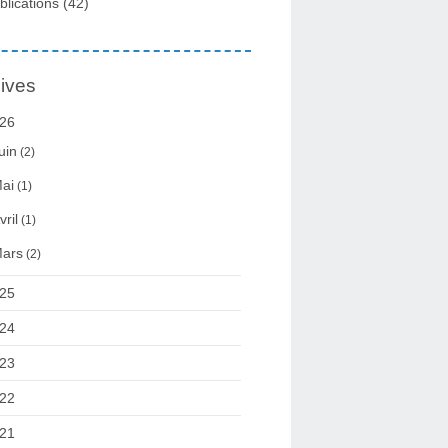
blications
(42)
ives
26
uin
(2)
ai
(1)
vril
(1)
ars
(2)
25
24
23
22
21