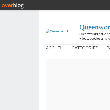
Queenworl
Queenworld.fr est le p
videos, goodies ainsi q
ACCUEIL
CATÉGORIES
P