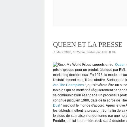
QUEEN ET LA PRESSE
1 Mars 2010, 18:22pm
|
Publié par ANTHEVA
Les rapports entre
Queen
pris le groupe pour un produit fabriqué par EMI.
marketing derrière eux. En 1976, la mode est a
l'establishment et qu'il faut abattre. Surtout qu
Are The Champions
”, qui s'avérera être un suc
tabloïds qui se mettent à régulièrement parler 
sa communication et engage un processus proto
continue jusqu'en 1980, date de la sortie de T
Dust
” met tout le monde d'accord. Après le üve A
les tabloïds mettent la pression. Sur la fin de sa 
le siège de sa maison londonienne par une hord
Freddie, qui fut la première rock-star à décéder 