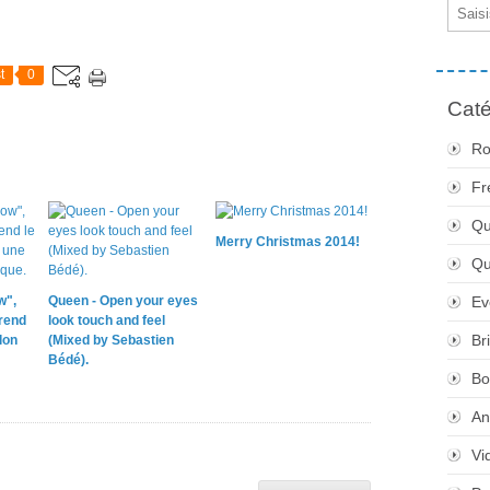
Email
t
0
Caté
Ro
Fr
Qu
Merry Christmas 2014!
Q
w",
Queen - Open your eyes
Ev
 rend
look touch and feel
Br
lon
(Mixed by Sebastien
Bédé).
Bo
An
Vi