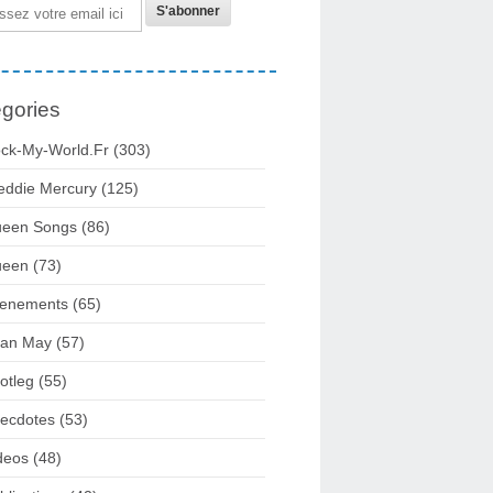
gories
ck-My-World.fr
(303)
eddie Mercury
(125)
een Songs
(86)
ueen
(73)
enements
(65)
ian May
(57)
otleg
(55)
ecdotes
(53)
deos
(48)