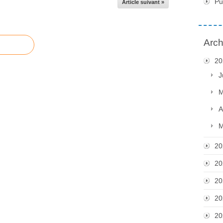
Pu
Article suivant »
Arch
20
J
M
A
M
20
20
20
20
20