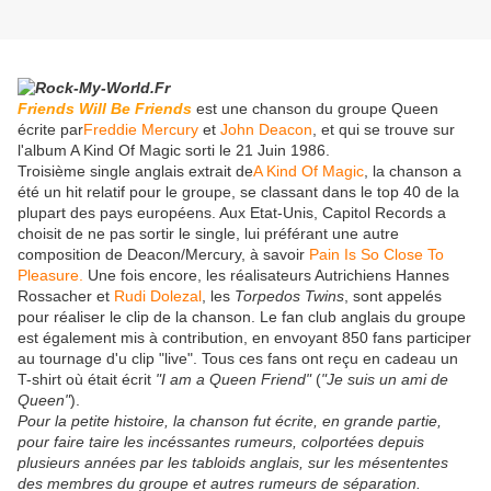
Friends Will Be Friends
est une chanson du groupe Queen
écrite par
Freddie Mercury
et
John Deacon
, et qui se trouve sur
l'album A Kind Of Magic sorti le 21 Juin 1986.
Troisième single anglais extrait de
A Kind Of Magic
, la chanson a
été un hit relatif pour le groupe, se classant dans le top 40 de la
plupart des pays européens. Aux Etat-Unis, Capitol Records a
choisit de ne pas sortir le single, lui préférant une autre
composition de Deacon/Mercury, à savoir
Pain Is So Close To
Pleasure.
Une fois encore, les réalisateurs Autrichiens Hannes
Rossacher et
Rudi Dolezal
, les
Torpedos Twins
, sont appelés
pour réaliser le clip de la chanson. Le fan club anglais du groupe
est également mis à contribution, en envoyant 850 fans participer
au tournage d'u clip "live". Tous ces fans ont reçu en cadeau un
T-shirt où était écrit
"I am a Queen Friend"
(
"Je suis un ami de
Queen"
).
Pour la petite histoire, la chanson fut écrite, en grande partie,
pour faire taire les incéssantes rumeurs, colportées depuis
plusieurs années par les tabloids anglais, sur les mésententes
des membres du groupe et autres rumeurs de séparation.