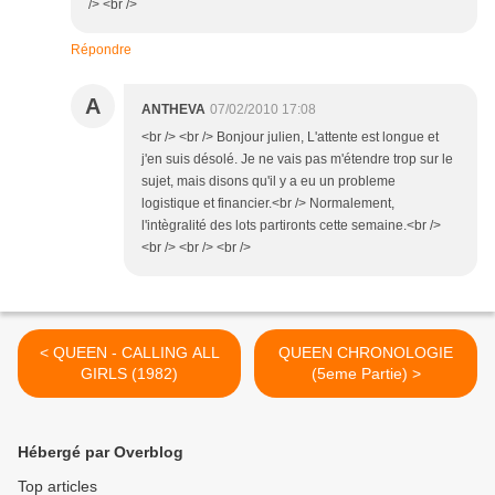
/> <br />
Répondre
A
ANTHEVA
07/02/2010 17:08
<br /> <br /> Bonjour julien, L'attente est longue et
j'en suis désolé. Je ne vais pas m'étendre trop sur le
sujet, mais disons qu'il y a eu un probleme
logistique et financier.<br /> Normalement,
l'intègralité des lots partironts cette semaine.<br />
<br /> <br /> <br />
< QUEEN - CALLING ALL
QUEEN CHRONOLOGIE
GIRLS (1982)
(5eme Partie) >
Hébergé par Overblog
Top articles