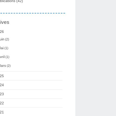
blications
(42)
ives
26
uin
(2)
ai
(1)
vril
(1)
ars
(2)
25
24
23
22
21