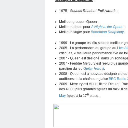
sondages de popularité
:
1975 -
Sounds Readers’ Poll Awards
:
Meilleur groupe : Queen ;
Meilleur album pour
A Night at the Opera
;
Meilleur
single
pour
Bohemian Rhapsody
.
1999 - Le groupe est élu second meilleur gro
2005 - La performance du groupe au
Live Ai
critiques, « meilleure performance
live
de tou
2007 - Queen est désigné, dans un sondage p
2007 - Freddie Mercury est réélu plus grand
parution du jeu
Guitar Hero II
.
2008 - Queen est à nouveau désigné « plus 
auditeurs de la chaîne anglaise
BBC Radio 
2009 - Mercury est élu « Ultime Dieu du Rock 
des 4 000 plus grandes figures du rock. Il d
e
May
figure à la 17
place.