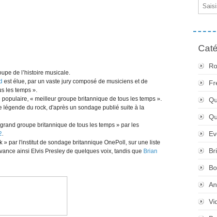
Email
Caté
Ro
upe de l’histoire musicale.
d
est élue, par un vaste jury composé de musiciens et de
Fr
s les temps ».
opulaire, « meilleur groupe britannique de tous les temps ».
Qu
e légende du rock, d'après un sondage publié suite à la
Q
grand groupe britannique de tous les temps » par les
Ev
2
.
» par l'institut de sondage britannique OnePoll, sur une liste
Br
evance ainsi Elvis Presley de quelques voix, tandis que
Brian
Bo
An
Vi