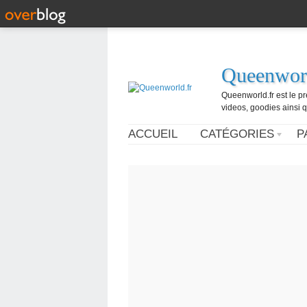
Queenworl
Queenworld.fr est le p
videos, goodies ainsi q
ACCUEIL
CATÉGORIES
P