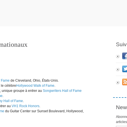
nationaux
Suiv
f Fame
de Cleveland, Ohio, États-Unis.
 le célèbre
Hollywood Walk of Fame
.
r, unique groupe à entrer au
Songwriters Hall of Fame
me
.
y Hall of Fame
.
ntrer au
VH1 Rock Honors
.
News
ame
du Guitar Center sur Sunset Boulevard, Hollywood,
Abonne
article