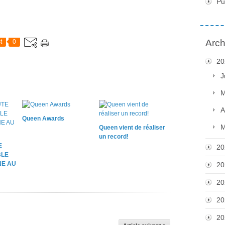
Pu
Arch
t
0
20
J
M
A
Queen Awards
M
Queen vient de réaliser
un record!
E
20
BLE
NE AU
20
20
20
20