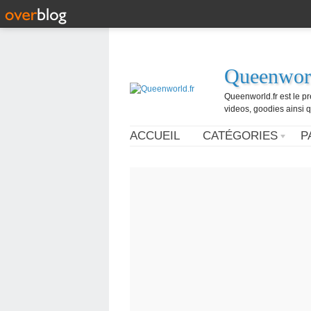
Queenworl
Queenworld.fr est le p
videos, goodies ainsi q
ACCUEIL
CATÉGORIES
P