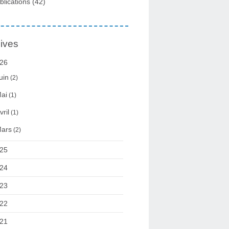
blications
(42)
ives
26
uin
(2)
ai
(1)
vril
(1)
ars
(2)
25
24
23
22
21