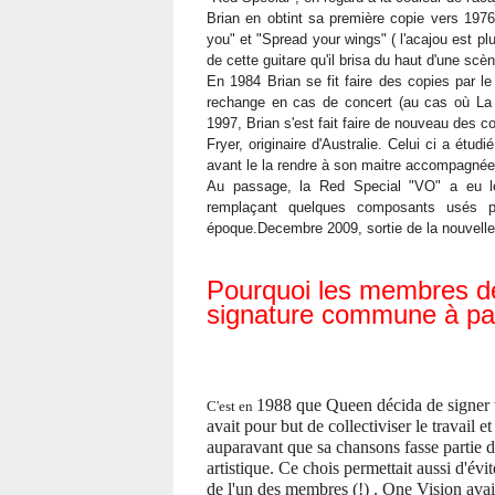
Brian en obtint sa première copie vers 197
you" et "Spread your wings" ( l'acajou est pl
de cette guitare qu'il brisa du haut d'une scè
En 1984 Brian se fit faire des copies par le
rechange en cas de concert (au cas où La "
1997, Brian s'est fait faire de nouveau des co
Fryer, originaire d'Australie. Celui ci a étud
avant le la rendre à son maitre accompagnée
Au passage, la Red Special "VO" a eu le
remplaçant quelques composants usés p
époque.Decembre 2009, sortie de la nouvelle 
Pourquoi les membres de
signature commune à part
1988 que Queen décida de signer 
C'est en
avait pour but de collectiviser le travail e
auparavant que sa chansons fasse partie de
artistique. Ce chois permettait aussi d'év
de l'un des membres (!) . One Vision ava