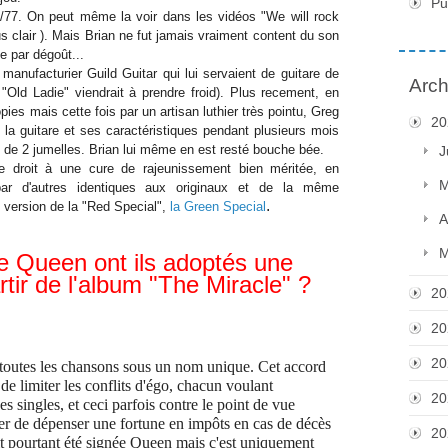
Pu
6/77. On peut même la voir dans les vidéos "We will rock
us clair ). Mais Brian ne fut jamais vraiment content du son
ne par dégoût...
 manufacturier Guild Guitar qui lui servaient de guitare de
Arch
Old Ladie" viendrait à prendre froid). Plus recement, en
pies mais cette fois par un artisan luthier très pointu, Greg
20
ié la guitare et ses caractéristiques pendant plusieurs mois
 de 2 jumelles. Brian lui même en est resté bouche bée.
J
 droit à une cure de rajeunissement bien méritée, en
M
ar d'autres identiques aux originaux et de la même
.
version de la "Red Special",
la Green Special
A
M
 Queen ont ils adoptés une
ir de l'album "The Miracle" ?
20
20
20
toutes les chansons sous un nom unique. Cet accord
t de limiter les conflits d'égo, chacun voulant
20
s singles, et ceci parfois contre le point de vue
iter de dépenser une fortune en impôts en cas de décès
20
it pourtant été signée Queen mais c'est uniquement