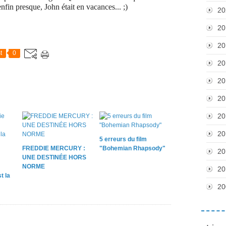
 enfin presque, John était en vacances... ;)
20
20
20
t
0
20
20
20
20
20
5 erreurs du film
FREDDIE MERCURY :
"Bohemian Rhapsody"
20
UNE DESTINÉE HORS
NORME
20
t la
20