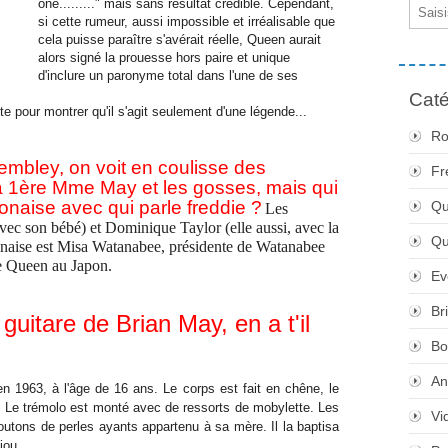
one........." mais sans résultat crédible. Cependant,
Email
si cette rumeur, aussi impossible et irréalisable que
cela puisse paraître s'avérait réelle, Queen aurait
alors signé la prouesse hors paire et unique
d'inclure un paronyme total dans l'une de ses
Caté
ste pour montrer qu'il s'agit seulement d'une légende...
Ro
bley, on voit en coulisse des
Fr
a 1ère Mme May et les gosses, mais qui
ponaise avec qui parle freddie ?
Qu
Les
vec son bébé) et Dominique Taylor (elle aussi, avec la
Q
onaise est Misa Watanabee, présidente de Watanabee
de Queen au Japon.
Ev
Br
a guitare de Brian May, en a t'il
Bo
An
en 1963, à l'âge de 16 ans. Le corps est fait en chêne, le
 Le trémolo est monté avec de ressorts de mobylette. Les
Vi
outons de perles ayants appartenu à sa mère. Il la baptisa
jou.