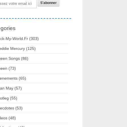
gories
ck-My-World.fr
(303)
eddie Mercury
(125)
een Songs
(86)
ueen
(73)
enements
(65)
ian May
(57)
otleg
(55)
ecdotes
(53)
deos
(48)