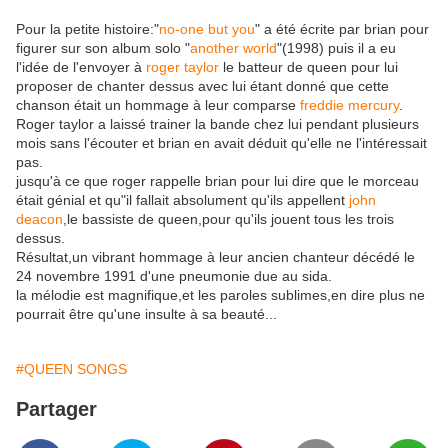
Pour la petite histoire:"
no-one but you
" a été écrite par brian pour
figurer sur son album solo "
another world
"(1998) puis il a eu
l'idée de l'envoyer à
roger taylor
le batteur de queen pour lui
proposer de chanter dessus avec lui étant donné que cette
chanson était un hommage à leur comparse
freddie mercury
.
Roger taylor a laissé trainer la bande chez lui pendant plusieurs
mois sans l'écouter et brian en avait déduit qu'elle ne l'intéressait
pas.
jusqu'à ce que roger rappelle brian pour lui dire que le morceau
était génial et qu"il fallait absolument qu'ils appellent
john
deacon
,le bassiste de queen,pour qu'ils jouent tous les trois
dessus.
Résultat,un vibrant hommage à leur ancien chanteur décédé le
24 novembre 1991 d'une pneumonie due au sida.
la mélodie est magnifique,et les paroles sublimes,en dire plus ne
pourrait être qu'une insulte à sa beauté...
#QUEEN SONGS
Partager