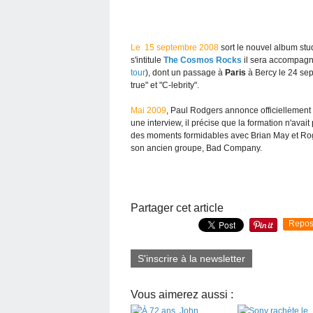
Le 15 septembre 2008
sort le nouvel album st
s'intitule
The Cosmos Rocks
il sera accompagn
tour
), dont un passage à
Paris
à Bercy le 24 sep
true" et "C-lebrity".
Mai 2009
, Paul Rodgers annonce officiellement
une interview, il précise que la formation n'avai
des moments formidables avec Brian May et Roger
son ancien groupe, Bad Company.
Partager cet article
Repos
S'inscrire à la newsletter
Vous aimerez aussi :