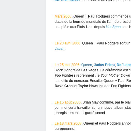
the Champions
et est suivi d’un DVD quelques 
Mars 2006
, Queen + Paul Rodgers commence une
dates de la tournée mondiale de l'année précéd
complète aux États-Unis depuis
Hot Space
en 1
Le 28 avril 2006
, Queen + Paul Rodgers sort 
Japan
.
Le 25 mai 2006
,
Queen
,
Judas Priest
,
Def Lep
Rock Honors de
Las Vegas
. La cérémonie est di
Foo Fighters
reprennent
Tie Your Mother Down
la moitié du morceau. Ensuite, Queen + Paul R
Dave Grohl
et
Taylor Hawkins
des Foo Fighters 
Le 15 août 2006
, Brian May confirme, par le bi
commencer à travailler sur un nouvel album stud
enregistrement est gardé secret.
Le 18 mars 2008
, Queen et Paul Rodgers annon
européenne.