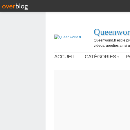
Queenworl
Queenworld.fr est le p
videos, goodies ainsi q
ACCUEIL
CATÉGORIES
P