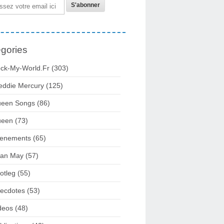
gories
ck-My-World.fr
(303)
eddie Mercury
(125)
een Songs
(86)
ueen
(73)
enements
(65)
ian May
(57)
otleg
(55)
ecdotes
(53)
deos
(48)