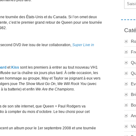
semaines plus tard.
Email
 tournée des États-Unis et du Canada. Si l’on omet deux
ente, c’est le premier grand retour de Queen pour une tournée
982.
Caté
Ro
un second DVD
live
issu de leur collaboration,
Super Live in
Fr
Qu
pard
et
Kiss
sont les premiers à entrer au tout nouveau VH1
ffusée sur la chaîne six jours plus tard. À cette occasion, les
Q
en hommage au groupe, May et Taylor se joignant à eux vers
Ev
odgers joue
The Show Must Go On
,
We Will Rock You
(avec
à la batterie) et enfin
We Are the Champions
.
Br
Bo
ais de son site internet, que Queen + Paul Rodgers va
io à compter du mois d’octobre. Le lieu choisi pour cet
An
Vi
cent un album pour le 1er septembre 2008 et une tournée