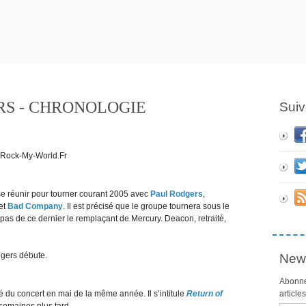
RS - CHRONOLOGIE
Suiv
e se réunir pour tourner courant 2005 avec
Paul Rodgers
,
et
Bad Company
. Il est précisé que le groupe tournera sous le
as de ce dernier le remplaçant de Mercury. Deacon, retraité,
dgers débute.
News
Abonne
 du concert en mai de la même année. Il s’intitule
Return of
article