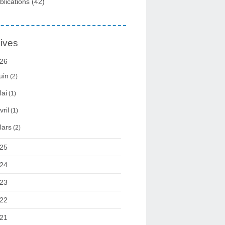
blications
(42)
ives
26
uin
(2)
ai
(1)
vril
(1)
ars
(2)
25
24
23
22
21