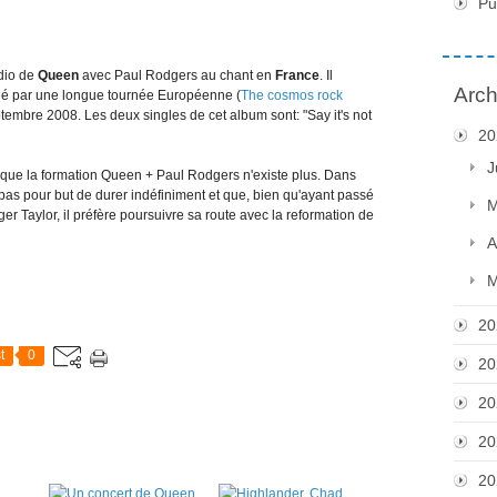
Pu
udio de
Queen
avec Paul Rodgers au chant en
France
. Il
Arch
é par une longue tournée Européenne (
The cosmos rock
tembre 2008. Les deux singles de cet album sont: "Say it's not
20
J
 que la formation Queen + Paul Rodgers n'existe plus. Dans
t pas pour but de durer indéfiniment et que, bien qu'ayant passé
M
 Taylor, il préfère poursuivre sa route avec la reformation de
A
M
20
t
0
20
20
20
20