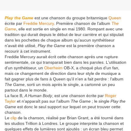
Play the Game
est une chanson du groupe britannique
Queen
écrite par
Freddie Mercury
. Première chanson de l'album
The
Game
, elle est sortie en single en mai 1980. Rompant avec une
tradition qui durait depuis le début de leur carrière et qui stipulait
dans les pochettes de chaque album qu'aucun synthétiseur
n'avait été utilisé,
Play the Game
est la première chanson a
recourir à cet instrument.
Freddie Mercury aurait écrit cette chanson après une rupture
sentimentale, ce qui transparait bien dans les paroles. L'utilisation
d'un synthétiseur, un
Oberheim
OB-X, a choqué plus d'un fan,
mais ce changement de direction dans leur style de musique a
fait gagner plus de fans à Queen qu'il n'en a fait perdre : l'album
The Game
, sorti un mois après le single, a cartonné un peu
partout dans le monde.
La face B,
A Human Body
, est une chanson écrite par
Roger
Taylor
et n'apparaît pas sur l'album
The Game
; le single
Play the
Game
est donc le seul support sur lequel on peut trouver cette
chanson.
Le
clip
de la chanson, réalisé par Brian Grant, a été tourné dans
les studios Trillion à Londres. Le groupe interprète la chanson et
quelques effets de lumières sont ajoutés : un écran bleu permet