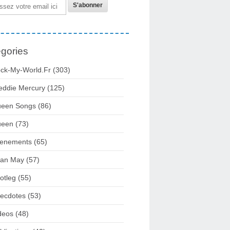
gories
ck-My-World.fr
(303)
eddie Mercury
(125)
een Songs
(86)
ueen
(73)
enements
(65)
ian May
(57)
otleg
(55)
ecdotes
(53)
deos
(48)