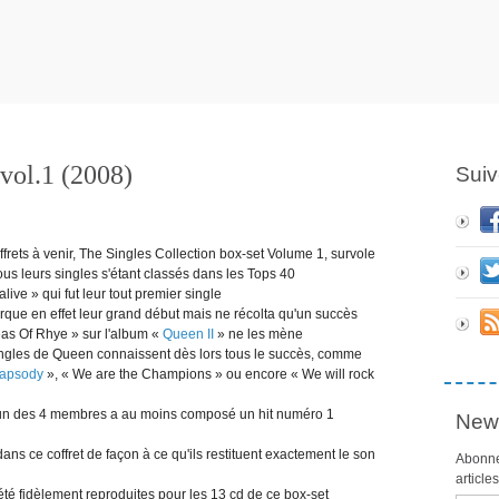
vol.1 (2008)
Suiv
ffrets à venir, The Singles Collection box-set Volume 1, survole
us leurs singles s'étant classés dans les Tops 40
live » qui fut leur tout premier single
marque en effet leur grand début mais ne récolta qu'un succès
eas Of Rhye » sur l'album «
Queen II
» ne les mène
singles de Queen connaissent dès lors tous le succès, comme
apsody
», « We are the Champions » ou encore « We will rock
cun des 4 membres a au moins composé un hit numéro 1
News
ans ce coffret de façon à ce qu'ils restituent exactement le son
Abonne
article
été fidèlement reproduites pour les 13 cd de ce box-set