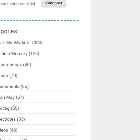
gories
ck-My-World.fr
(303)
eddie Mercury
(125)
een Songs
(86)
ueen
(73)
enements
(65)
ian May
(57)
otleg
(55)
ecdotes
(53)
deos
(48)