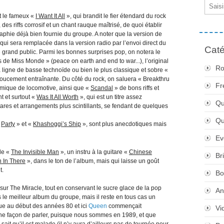
Email
t le fameux «
I Want It All
», qui brandit le fier étendard du rock
es riffs corrosif et un chant rauque maîtrisé, de quoi établir
phie déjà bien fournie du groupe. A noter que la version de
qui sera remplacée dans la version radio par l’envoi direct du
Caté
e grand public. Parmi les bonnes surprises pop, on notera le
s de Miss Monde » (peace on earth and end to war...), l’original
Ro
 ligne de basse technoïde ou bien le plus classique et sobre «
 doucement entraînante. Du côté du rock, on saluera « Breakthru
Fr
thmique de locomotive, ainsi que «
Scandal
» de bons riffs et
t et surtout «
Was It All Worth
», qui est un titre assez
Qu
ares et arrangements plus scintillants, se fendant de quelques
Q
«
Party
» et «
Khashoggi’s Ship
», sont plus anecdotiques mais
Ev
de «
The Invisible Man
», un instru à la guitare «
Chinese
Br
 In There
», dans le ton de l’album, mais qui laisse un goût
t.
Bo
 sur The Miracle, tout en conservant le sucre glace de la pop
An
 le meilleur album du groupe, mais il reste en tous cas un
tue au début des années 80 et ici
Queen
commençait
Vi
 une façon de parler, puisque nous sommes en 1989, et que