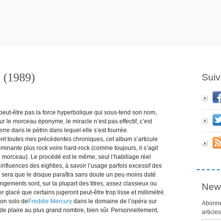
(1989)
Suiv
eut-être pas la force hyperbolique qui sous-tend son nom,
r le morceau éponyme, le miracle n’est pas effectif, c’est
rre dans le pétrin dans lequel elle s’est fourrée.
nt toutes mes précédentes chroniques, cet album s’articule
ominante plus rock voire hard-rock (comme toujours, il s’agit
 morceau). Le procédé est le même, seul l’habillage réel
influences des eighties, à savoir l’usage parfois excessif des
ce sera que le disque paraîtra sans doute un peu moins daté
ngements sont, sur la plupart des titres, assez classieux ou
News
 glacé que certains jugeront peut-être trop lisse et millimétré.
sion solo de
Freddie Mercury
dans le domaine de l’opéra sur
Abonne
e de plaire au plus grand nombre, bien sûr. Personnellement,
article