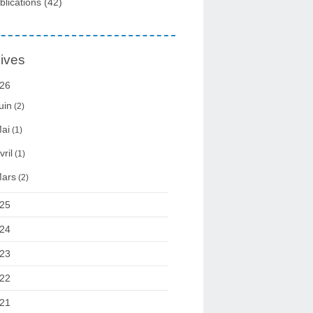
blications
(42)
ives
26
uin
(2)
ai
(1)
vril
(1)
ars
(2)
25
24
23
22
21