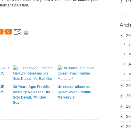
sait qu’il est malade (il n’y aura d’ailleurs pas de tournée pour
Pu
deux ans plus tard.
Arch
t
0
20
J
M
A
M
20
SUR
30 Years Ago: Freddie
Un nouvel album de
URS
Mercury Releases His
Queen avec Freddie
20
Solo Debut, ‘Mr. Bad
Mercury ?
Guy’.
20
20
20