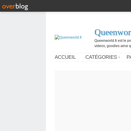
Queenworl
Queenworld.fr est le p
videos, goodies ainsi q
ACCUEIL
CATÉGORIES
P