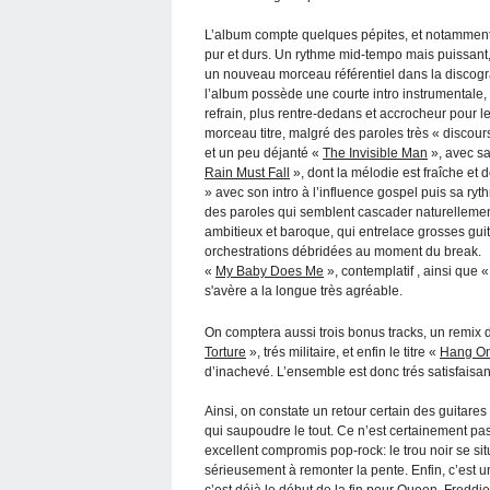
L’album compte quelques pépites, et notammen
pur et durs. Un rythme mid-tempo mais puissant, d
un nouveau morceau référentiel dans la discogra
l’album possède une courte intro instrumentale, 
refrain, plus rentre-dedans et accrocheur pour l
morceau titre, malgré des paroles très « discour
et un peu déjanté «
The Invisible Man
», avec sa
Rain Must Fall
», dont la mélodie est fraîche et
» avec son intro à l’influence gospel puis sa ry
des paroles qui semblent cascader naturellemen
ambitieux et baroque, qui entrelace grosses guit
orchestrations débridées au moment du break.
«
My Baby Does Me
», contemplatif , ainsi que 
s'avère a la longue très agréable.
On comptera aussi trois bonus tracks, un remix 
Torture
», trés militaire, et enfin le titre «
Hang On
d’inachevé. L’ensemble est donc trés satisfaisan
Ainsi, on constate un retour certain des guitares
qui saupoudre le tout. Ce n’est certainement pas
excellent compromis pop-rock: le trou noir se si
sérieusement à remonter la pente. Enfin, c’est