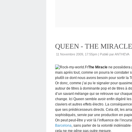
QUEEN - THE MIRACLE 
11 Novembre 2009, 17:55pm
|
Publié par ANTHEVA
The Miracle
ne possèdera p
mais après tout, comme on pourra le constater su
plutôt ce dont nous avons besoin pour sortir la Te
Or donc, comme j’ai pu le signaler pour quasime
autour de titres à dominante pop et de titres à d
d’un savant mélange qui se retrouve sur chaque
change. Ici Queen semble avoir enfin digéré les 
claviers et autres effets électro. La conséquen
que ses prédécesseurs directs. Cela dit, les arra
sophistiqués, servie par une production en papier
On peut peut-être y voir là l’influence de l’incur
Barcelona
, sans parler de la volonté indéniabl
cela ne me gêne pas outre mesure.