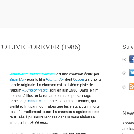
O LIVE FOREVER (1986)
Suiv
Who Wants to Live Forever
est une chanson écrite par
Brian May
pour le film
Highlander
dont
Queen
a signé la
bande originale. La chanson est la sixième piste de
l'album
A Kind of Magic
, sorti en juin 1986. Dans le film,
elle sert à illustrer la romance entre le personnage
principal,
Connor MacLeod
et sa femme, Heather, qui
vieillit et finit par mourir alors que lui, en tant qu'Immortel,
reste éternellement jeune. La chanson a également été
News
réutilisée à plusieurs reprises dans la série télévisée
tirée du film,
Highlander
.
Abonne
article