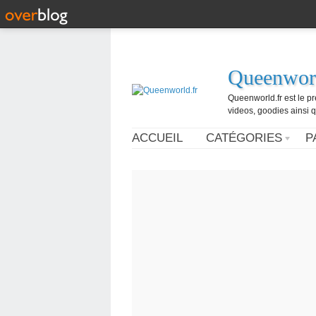
Queenworl
Queenworld.fr est le p
videos, goodies ainsi q
ACCUEIL
CATÉGORIES
P