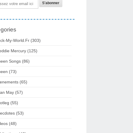
gories
ck-My-World.fr
(303)
eddie Mercury
(125)
een Songs
(86)
ueen
(73)
enements
(65)
ian May
(57)
otleg
(55)
ecdotes
(53)
deos
(48)