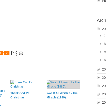
Pu
Arch
20
J
M
A
t
0
M
20
20
20
Thank God It's
Was It All Worth It - The
20
Christmas
Miracle (1989).
20