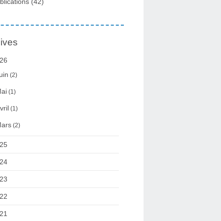
blications
(42)
ives
26
uin
(2)
ai
(1)
vril
(1)
ars
(2)
25
24
23
22
21