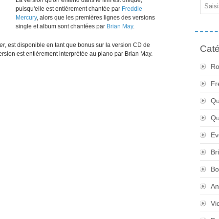
La version qu'on entend dans le film est unique,
Email
puisqu'elle est entièrement chantée par
Freddie
Mercury
, alors que les premières lignes des versions
single et album sont chantées par
Brian May
.
er
, est disponible en tant que bonus sur la version CD de
Caté
version est entièrement interprétée au piano par Brian May.
Ro
Fr
Qu
Q
Ev
Br
Bo
An
Vi