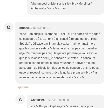
faire un petit article, sur le site!<br /> Merci<br />
Antheva<br /> <br /> <br />
O
orphee10
02/03/2010 23:12
<br /> Bonjour,je suis orphee10 celui qui as participé et gagné
ce concours oû le 1er prix était censé être une guitare "Red
Spécial" dédicacé par Brian May,ça fait maintenant 2 mois
que le concours est<br /> terminé et je n'ai pas de nouvelles
et je n'ai toujours pas reçu la guitare promise,je vous avoue
que je suis assez déçu, je pensais que c'était un concours
organisé sérieusement,alors si vous<br /> pouviez me tenir
au courant de l'évolution des suites du concours et si je peux
espérer recevoir comme prévu la guitare promise.<br /> Par
avance merci de votre réponse.<br /> <br /> <br />
Répondre
A
ANTHEVA
03/03/2010 00:50
<br /> Bonjour Orphee,<br /> Je suis navré pour