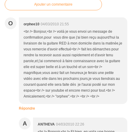
Ajouter un commentaire
O
orphee10
04/03/2010 21:55
<br /> Bonjour,<br /> voilà je vous envoi un message de
confirmation,pour vous dire que j'ai bien reçu aujourd'hui la
livraison de la guitare RED à mon domicile dans la matinée,je
vous remercie d'avoir effectué<br /> fait les démarches pour
rendre la recevoir aussi aussi rapidement et d'avoir tenu
parole,et j'ai commencé à faire connaissance avec la guitare
elle est super belle et à un touché et un son<br />
magnifique,vous avez fait un heureux,je ferais une petite
vidéo avec elle dans les prochains jours,je vous tiendrais au
courant quand elle sera faite dés je l'aurai posté sur mon
espace<br /> sur youtube et encore merci pour tout.<br />
Amicalement,<br /> "orphee".<br /> <br /> <br />
Répondre
A
ANTHEVA
04/03/2010 22:26
<br /> Bonsoir,<br /> Et bien, en voila une bonne