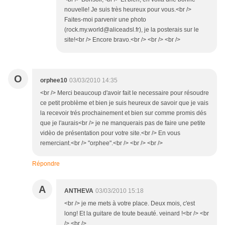
nouvelle! Je suis très heureux pour vous.<br />
Faites-moi parvenir une photo
(rock.my.world@aliceadsl.fr), je la posterais sur le
site!<br /> Encore bravo.<br /> <br /> <br />
O
orphee10
03/03/2010 14:35
<br /> Merci beaucoup d'avoir fait le necessaire pour résoudre
ce petit problème et bien je suis heureux de savoir que je vais
la recevoir trés prochainement et bien sur comme promis dés
que je l'aurais<br /> je ne manquerais pas de faire une petite
vidèo de présentation pour votre site.<br /> En vous
remerciant.<br /> "orphee".<br /> <br /> <br />
Répondre
A
ANTHEVA
03/03/2010 15:18
<br /> je me mets à votre place. Deux mois, c'est
long! Et la guitare de toute beauté. veinard !<br /> <br
/> <br />