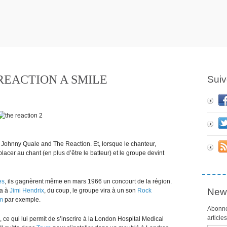
REACTION A SMILE
Suiv
Johnny Quale and The Reaction. Et, lorsque le chanteur,
cer au chant (en plus d’être le batteur) et le groupe devint
es
, ils gagnèrent même en mars 1966 un concourt de la région.
News
sa à
Jimi Hendrix
, du coup, le groupe vira à un son
Rock
m
par exemple.
Abonne
article
 ce qui lui permit de s’inscrire à la London Hospital Medical