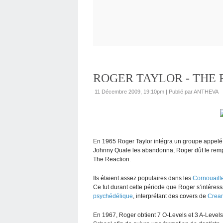
ROGER TAYLOR - THE 
11 Décembre 2009, 19:10pm
|
Publié par ANTHEVA
En 1965 Roger Taylor intégra un groupe appelé 
Johnny Quale les abandonna, Roger dût le rempla
The Reaction.
Ils étaient assez populaires dans les
Cornouaill
Ce fut durant cette période que Roger s’intéres
psychédélique
, interprétant des covers de
Crea
En 1967, Roger obtient 7 O-Levels et 3 A-Levels,