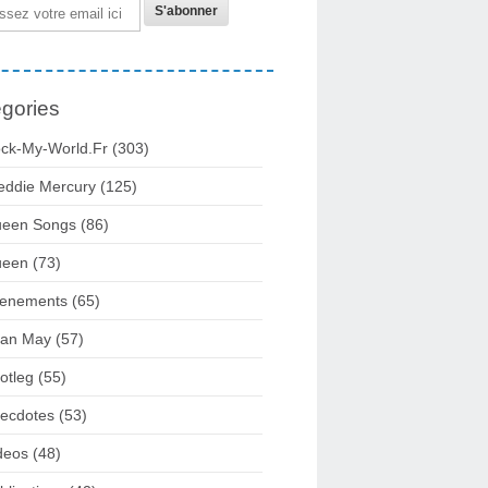
gories
ck-My-World.fr
(303)
eddie Mercury
(125)
een Songs
(86)
ueen
(73)
enements
(65)
ian May
(57)
otleg
(55)
ecdotes
(53)
deos
(48)