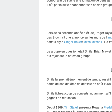
School afin de suivre une formation de dentiste. 
Il dût par la suite abandonner son ancien group
Lors de sa seconde année d’étude, Roger Taylor s
Les Brown vit une annonce sur les murs de l’
Imp
batteur style
Ginger Baker
/
Mitch Mitchell
. Il la
Le groupe en question était Smile. Brian May et 
put rejoindre le nouveau groupe.
Smile lui prenait énormément de temps, aussi il
partie de son diplôme de dentiste en août 1968.
Smile fit beaucoup de concerts, notamment à l’I
gagnait en réputation.
Début 1969,
Tim Stafell
présenta Roger à
Fredd