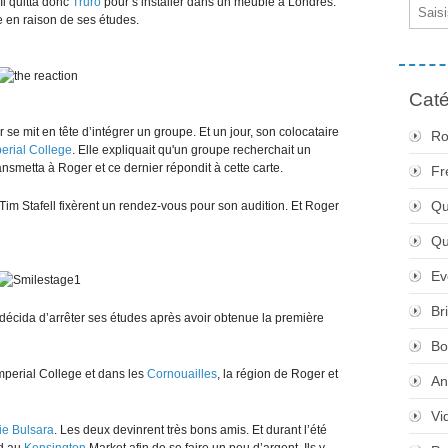
Il quitta donc
Truro
pour s’installer dans un meublé à Londres.
Email
e en raison de ses études.
Caté
e mit en tête d’intégrer un groupe. Et un jour, son colocataire
Ro
erial College
. Elle expliquait qu'un groupe recherchait un
 transmetta à Roger et ce dernier répondit à cette carte.
Fr
Qu
Tim Stafell fixèrent un rendez-vous pour son audition. Et Roger
Q
Ev
Br
 décida d’arrêter ses études après avoir obtenue la première
Bo
mperial College et dans les
Cornouailles
, la région de Roger et
An
Vi
ie Bulsara
. Les deux devinrent très bons amis. Et durant l’été