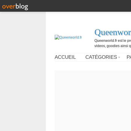
Queenworl
Queenworld.fr est le p
videos, goodies ainsi q
ACCUEIL
CATÉGORIES
P