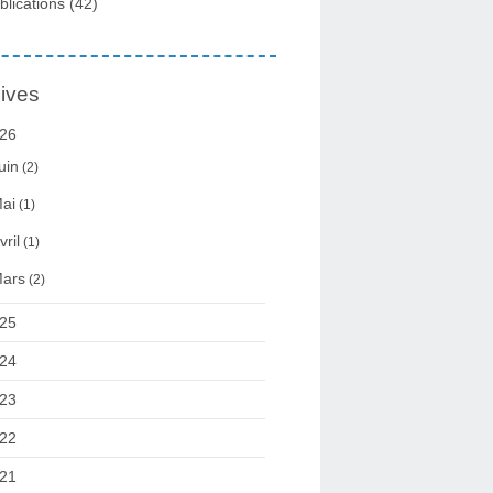
blications
(42)
ives
26
uin
(2)
ai
(1)
vril
(1)
ars
(2)
25
24
23
22
21