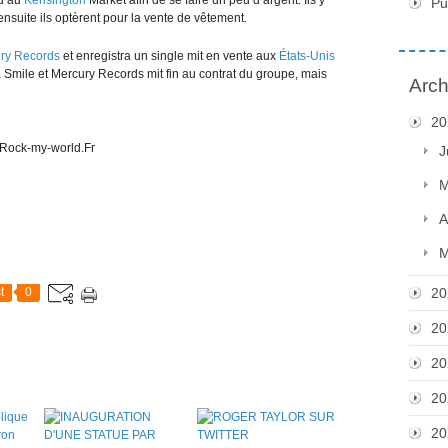
nd au
Kensington
Market afin de se faire un peu d’argent. Ils y
Pu
ensuite ils optèrent pour la vente de vêtement.
ry Records
et enregistra un single mit en vente aux
États-Unis
a Smile et Mercury Records mit fin au contrat du groupe, mais
Arch
20
J
M
A
M
t
0
20
20
20
20
20