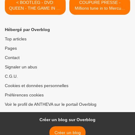
< BOOTLEG - DVD:
COUPURE PRESSE -
QUEEN - THE GAME IN ST
Millions tune in to Mercury
PAUL (USA-1980)
memorial (N.Z) >
Hébergé par Overblog
Top articles
Pages
Contact
Signaler un abus
C.G.U.
Cookies et données personnelles
Préférences cookies
Voir le profil de ANTHEVA sur le portail Overblog
Créer un blog sur Overblog
Créer un blog