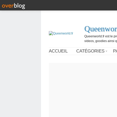
Queenworl
Queenworld.fr est le p
videos, goodies ainsi q
ACCUEIL
CATÉGORIES
P