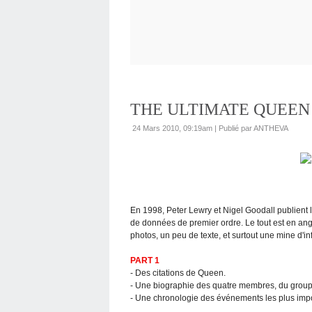
THE ULTIMATE QUEEN -
24 Mars 2010, 09:19am
|
Publié par ANTHEVA
En 1998, Peter Lewry et Nigel Goodall publient l
de données de premier ordre. Le tout est en ang
photos, un peu de texte, et surtout une mine d'
PART 1
- Des citations de Queen.
- Une biographie des quatre membres, du groupe
- Une chronologie des événements les plus impor