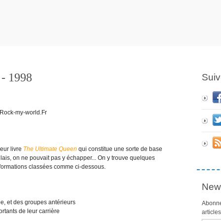
 1998
Suiv
eur livre
The Ultimate Queen
qui constitue une sorte de base
lais, on ne pouvait pas y échapper... On y trouve quelques
informations classées comme ci-dessous.
News
, et des groupes antérieurs
Abonne
tants de leur carrière
article