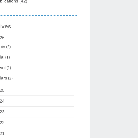
blications
(42)
ives
26
uin
(2)
ai
(1)
vril
(1)
ars
(2)
25
24
23
22
21