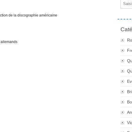
Email
ction de la discographie américaine
Caté
Ro
t allemands
Fr
Qu
Q
Ev
Br
Bo
An
Vi