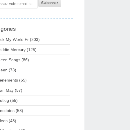
gories
ck-My-World.fr
(303)
eddie Mercury
(125)
een Songs
(86)
ueen
(73)
enements
(65)
ian May
(57)
otleg
(55)
ecdotes
(53)
deos
(48)