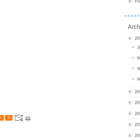
Pu
Arch
20
J
M
A
M
20
20
20
t
0
20
20