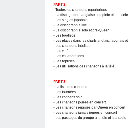
PART 2
- Toutes les chansons répertoriées
- La discographie anglaise complète et une sélé
- Les singles japonais
- La discographie live
- La discographie solo et pré-Queen
- Les bootlegs
- Les places dans les charts anglais, japonais e
- Les chansons inédites
- Les vidéos
- Les collaborations
- Les reprises
- Les utilisations des chansons à la télé
PART 3
- La liste des concerts
- Les tournées
- Les concerts solo
- Les chansons jouées en concert
- Les chansons reprises par Queen en concert
- Les chansons jamais jouées en concert
- Les passages du groupe à la télé et à la radio