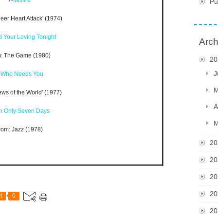
7-
Misfire
Pu
eer Heart Attack' (1974)
 Your Loving Tonight
Arch
: The Game (1980)
20
J
-
Who Needs You
M
ews of the World' (1977)
A
In Only Seven Days
M
rom: Jazz (1978)
20
20
20
20
t
0
20