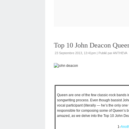
Top 10 John Deacon Quee
23 Septembre 2013, 13:41pm
|
Publié par ANTHEVA
Queen are one of the few classic-rock bands in
songwriting process. Even though bassist John
vocal participant (literally — he’s the only one
responsible for composing some of Queen’s big
amazed, as we delve into the Top 10 John D
1-
Anoth