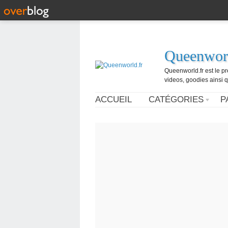
Queenworl
Queenworld.fr est le p
videos, goodies ainsi q
ACCUEIL
CATÉGORIES
P