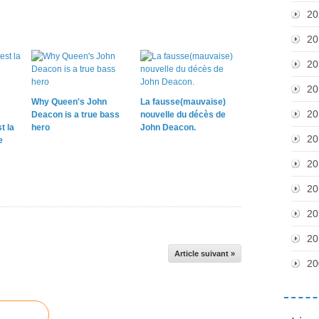
20
20
20
20
Why Queen's John
La fausse(mauvaise)
20
Deacon is a true bass
nouvelle du décès de
t la
hero
John Deacon.
20
e
20
20
20
20
Article suivant »
20