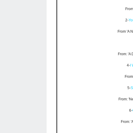
From
2-
Yo
From 'A N
From: 'A 
4-
I
From:
5-
S
From: 'N
6-
From: '