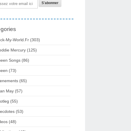
gories
ck-My-World.fr
(303)
eddie Mercury
(125)
een Songs
(86)
ueen
(73)
enements
(65)
ian May
(57)
otleg
(55)
ecdotes
(53)
deos
(48)