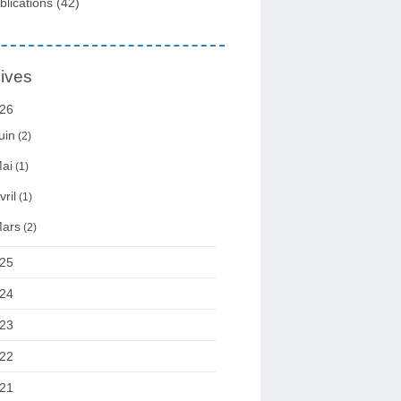
blications
(42)
ives
26
uin
(2)
ai
(1)
vril
(1)
ars
(2)
25
24
23
22
21