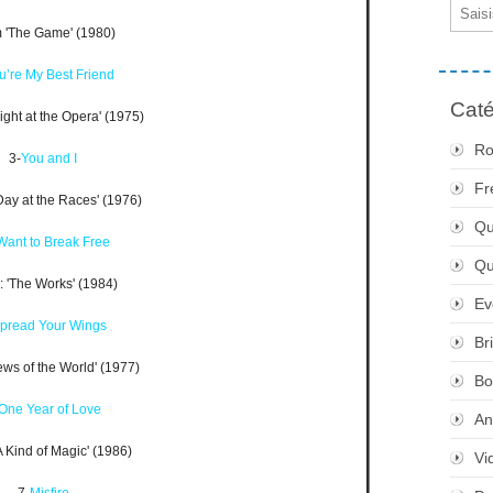
Email
 'The Game' (1980)
u’re My Best Friend
Caté
ight at the Opera' (1975)
Ro
3-
You and I
Fr
Day at the Races' (1976)
Qu
 Want to Break Free
Q
 'The Works' (1984)
Ev
pread Your Wings
Br
ews of the World' (1977)
Bo
One Year of Love
An
A Kind of Magic' (1986)
Vi