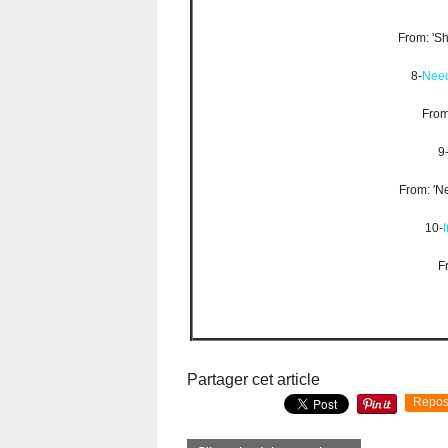
From: 'Sh
8-
Need
From
9
From: 'N
10-
F
Partager cet article
Repos